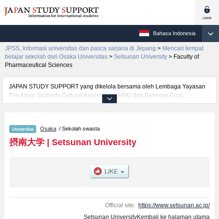
Bahasa Indonesia
JPSS, Informasi universitas dan pasca sarjana di Jepang
>
Mencari tempat
belajar sekolah dari Osaka Universitas
>
Setsunan University
>
Faculty of
Pharmaceutical Sciences
JAPAN STUDY SUPPORT yang dikelola bersama oleh Lembaga Yayasan
The Asian Students Cultural Association (ABK) dan Benesse Corp.
menyediakan informasi sekitar 1300 universitas, pascasarjana, universitas
yunior, akademi kejuruan yang siap menerima mahasiswa(i) mancanegara.
Tersedia informasi rinci mengenai Setsunan University, mencakup informasi
Osaka
/ Sekolah swasta
per fakultas seperti Fakultas Faculty of Science and
EngineeringatauFakultas Faculty of International StudiesatauFakultas
摂南大学
|
Setsunan University
Faculty of Business AdministrationatauFakultas Faculty of Pharmaceutical
SciencesatauFakultas Faculty of LawatauFakultas Faculty of
EconomicsatauFakultas Faculty of NursingatauFakultas Faculty of
AgricultureatauFakultas Faculty of Contemporary Social Studies, serta
berbagai informasi yang berguna bagi mahasiswa(i) mancanegara seperti
kuota untuk jumlah pendaftar dan jumlah kelulusan ujian masuk
mahasiswa(i) mancanegara, informasi mengenai ujian masuk, prasarana
Official site:
https://www.setsunan.ac.jp/
kampus, akses jalan, dan lainnya. Silakan memanfaatkannya.
Setsunan UniversityKembali ke halaman utama