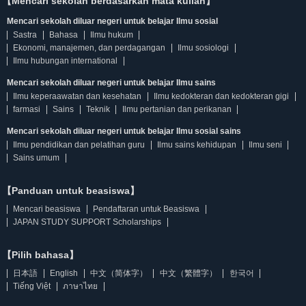
【Mencari sekolah berdasarkan mata kuliah】
Mencari sekolah diluar negeri untuk belajar Ilmu sosial
Sastra
Bahasa
Ilmu hukum
Ekonomi, manajemen, dan perdagangan
Ilmu sosiologi
Ilmu hubungan international
Mencari sekolah diluar negeri untuk belajar Ilmu sains
Ilmu keperaawatan dan kesehatan
Ilmu kedokteran dan kedokteran gigi
farmasi
Sains
Teknik
Ilmu pertanian dan perikanan
Mencari sekolah diluar negeri untuk belajar Ilmu sosial sains
Ilmu pendidikan dan pelatihan guru
Ilmu sains kehidupan
Ilmu seni
Sains umum
【Panduan untuk beasiswa】
Mencari beasiswa
Pendaftaran untuk Beasiswa
JAPAN STUDY SUPPORT Scholarships
【Pilih bahasa】
日本語
English
中文（简体字）
中文（繁體字）
한국어
Tiếng Việt
ภาษาไทย