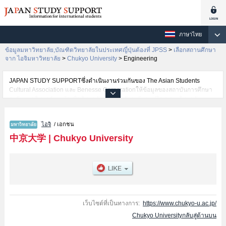
ภาษาไทย
ข้อมูลมหาวิทยาลัย,บัณฑิตวิทยาลัยในประเทศญี่ปุ่นต้องที่ JPSS
>
เลือกสถานศึกษา
จาก ไอจิมหาวิทยาลัย
>
Chukyo University
>
Engineering
JAPAN STUDY SUPPORTซึ่งดำเนินงานร่วมกันของ The Asian Students
Cultural Association และ Benesse Corporationให้ข้อมูลของสถาบันการศึกษา
ระดับมหาวิทยาลัย・บัณฑิตวิทยาลัย・วิทยาลัยระดับอนุปริญญา・วิทยาลัย
อาชีวศึกษากว่า1,300 แห่งที่กำลังเปิดรับสมัครนักศึกษาต่างชาติอยู่ ที่นี่จะให้
ข้อมูลรายละเอียดเกี่ยวกับChukyo University,ข้อมูลจำเป็นสำหรับนักศึกษาต่าง
ไอจิ
/ เอกชน
ชาติเช่นข้อมูลของแต่ละคณะ,ข้อมูลการสอบคัดเลือกเข้าศึกษาเช่นจำนวนคนที่รับ
สมัครหรือจำนวนคนที่ผ่านการสอบคัดเลือกเป็นต้น,แนะนำสถานที่,การเดินทาง
中京大学
|
Chukyo University
เป็นต้นไว้ด้วยดังนั้นขอเชิญใช้บริการค้นหาข้อมูลตามอัธยาศัย
เว็บไซต์ที่เป็นทางการ:
https://www.chukyo-u.ac.jp/
Chukyo Universityกลับสู่ด้านบน