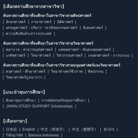
【เลือกสถานศึกษาจากสาขาวิชา】
ค้นหาสถานศึกษาที่จะศึกษาในสาขาวิชาสายศิลปศาสตร์
อักษรศาสตร์
ภาษาศาสตร์
นิติศาสตร์
เศรษฐศาสตร์・บริหาร・พาณิชยกรรมศาสตร์
สังคมศาสตร์
ความสัมพันธ์ระหว่างประเทศ
ค้นหาสถานศึกษาที่จะศึกษาในสาขาวิชาสายวิทยาศาสตร์
พยาบาล・สาธารณสุขศาสตร์
แพทยศาสตร์・ทันตแพทยศาสตร์
เภสัชศาสตร์
วิทยาศาสตร์
วิศวกรรมศาสตร์
เกษตรศาสตร์・การประมง
ค้นหาสถานศึกษาที่จะศึกษาในสาขาวิชาสายมนุษยศาสตร์และวิทยาศาสตร์
ครุศาสตร์・ศึกษาศาสตร์
วิทยาศาสตร์ชีวภาพ
ศิลปกรรม
วิทยาศาสตร์บูรณาการ
【แนะนำทุนการศึกษา】
ค้นหาทุนการศึกษา
การสมัครขอรับทุนการศึกษา
JAPAN STUDY SUPPORT Scholarships
【เลือกภาษา】
日本語
English
中文（简体字）
中文（繁體字）
한국어
Tiếng Việt
Bahasa Indonesia