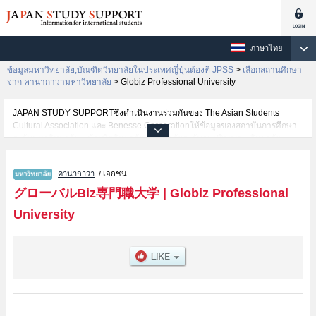
ภาษาไทย
ข้อมูลมหาวิทยาลัย,บัณฑิตวิทยาลัยในประเทศญี่ปุ่นต้องที่ JPSS
>
เลือกสถานศึกษา
จาก คานากาวามหาวิทยาลัย
>
Globiz Professional University
JAPAN STUDY SUPPORTซึ่งดำเนินงานร่วมกันของ The Asian Students
Cultural Association และ Benesse Corporationให้ข้อมูลของสถาบันการศึกษา
ระดับมหาวิทยาลัย・บัณฑิตวิทยาลัย・วิทยาลัยระดับอนุปริญญา・วิทยาลัย
อาชีวศึกษากว่า1,300 แห่งที่กำลังเปิดรับสมัครนักศึกษาต่างชาติอยู่ ที่นี่จะให้
ข้อมูลรายละเอียดเกี่ยวกับGlobiz Professional University,ข้อมูลจำเป็นสำหรับ
คานากาวา
/ เอกชน
นักศึกษาต่างชาติเช่นข้อมูลของแต่ละคณะ,ข้อมูลการสอบคัดเลือกเข้าศึกษาเช่น
จำนวนคนที่รับสมัครหรือจำนวนคนที่ผ่านการสอบคัดเลือกเป็นต้น,แนะนำสถาน
グローバルBiz専門職大学
|
Globiz Professional
ที่,การเดินทางเป็นต้นไว้ด้วยดังนั้นขอเชิญใช้บริการค้นหาข้อมูลตามอัธยาศัย
University