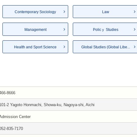
Contemporary Sociology
Law
Management
Policｙ Studies
Health and Sport Science
Global Studies (Global Libe...
466-8666
101-2 Yagoto Honmachi, Showa-ku, Nagoya-shi, Aichi
Admission Center
052-835-7170