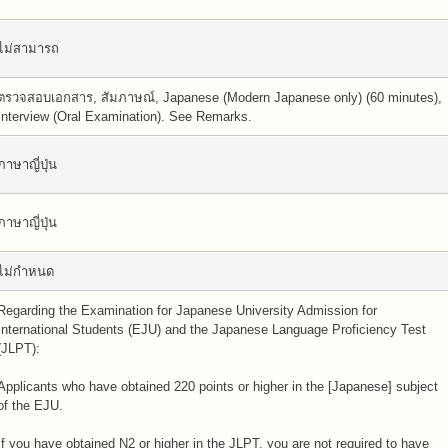
ไม่สามารถ
ตรวจสอบเอกสาร, สัมภาษณ์, Japanese (Modern Japanese only) (60 minutes),
Interview (Oral Examination). See Remarks.
ภาษาญี่ปุ่น
ภาษาญี่ปุ่น
ไม่กำหนด
Regarding the Examination for Japanese University Admission for
International Students (EJU) and the Japanese Language Proficiency Test
(JLPT):
Applicants who have obtained 220 points or higher in the [Japanese] subject
of the EJU.
If you have obtained N2 or higher in the JLPT, you are not required to have