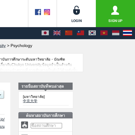
ity
>
Psychology
สถาบันการศึกษาระดับมหาวิทยาลัย・บัณฑิต
เกี่ยวกับChukyo University,ข้อมูลจำเป็นสำหรับ
น,แนะนำสถานที่,การเดินทางเป็นต้นไว้ด้วยดังนั้น
[มหาวิทยาลัย]
中京大学
jp/
นบน