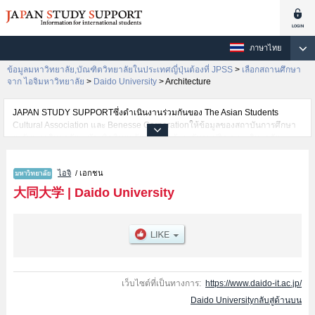
ภาษาไทย
ข้อมูลมหาวิทยาลัย,บัณฑิตวิทยาลัยในประเทศญี่ปุ่นต้องที่ JPSS
>
เลือกสถานศึกษา
จาก ไอจิมหาวิทยาลัย
>
Daido University
>
Architecture
JAPAN STUDY SUPPORTซึ่งดำเนินงานร่วมกันของ The Asian Students
Cultural Association และ Benesse Corporationให้ข้อมูลของสถาบันการศึกษา
ระดับมหาวิทยาลัย・บัณฑิตวิทยาลัย・วิทยาลัยระดับอนุปริญญา・วิทยาลัย
อาชีวศึกษากว่า1,300 แห่งที่กำลังเปิดรับสมัครนักศึกษาต่างชาติอยู่ ที่นี่จะให้
ข้อมูลรายละเอียดเกี่ยวกับDaido University,ข้อมูลจำเป็นสำหรับนักศึกษาต่างชาติ
ไอจิ
/ เอกชน
เช่นข้อมูลของแต่ละคณะ,ข้อมูลการสอบคัดเลือกเข้าศึกษาเช่นจำนวนคนที่รับ
สมัครหรือจำนวนคนที่ผ่านการสอบคัดเลือกเป็นต้น,แนะนำสถานที่,การเดินทาง
大同大学
|
Daido University
เป็นต้นไว้ด้วยดังนั้นขอเชิญใช้บริการค้นหาข้อมูลตามอัธยาศัย
เว็บไซต์ที่เป็นทางการ:
https://www.daido-it.ac.jp/
Daido Universityกลับสู่ด้านบน