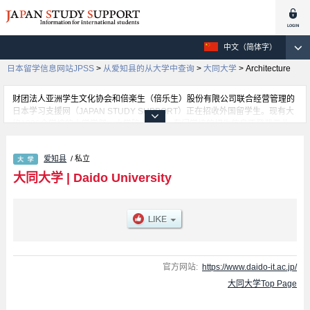
中文（简体字）
日本留学信息网站JPSS
>
从爱知县的从大学中查询
>
大同大学
>
Architecture
财团法人亚洲学生文化协会和倍楽生（倍乐生）股份有限公司联合经营管理的
日本学习支援网（JAPAN STUDY SUPPORT）正在招收外国留学生。现有大
约1300个学校的大学学部、大学院、短大、专门学校的招生信息正登载于此
网。
这里登载的是大同大学的详细招生信息。有Engineering 学部、Informatics 学
爱知县
/ 私立
部、建築 学部等各学部的不同信息。招收名额、合格人数等考试信息，以及设
施介绍、联系方式等外国留学生必要的信息都登载于此，请务必查阅和利用此
大同大学
|
Daido University
网。
官方网站:
https://www.daido-it.ac.jp/
大同大学Top Page