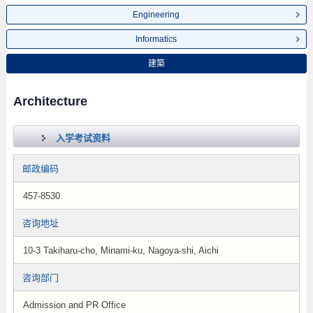
Engineering
Informatics
建築
Architecture
入学考试资料
邮政编码
457-8530
咨询地址
10-3 Takiharu-cho, Minami-ku, Nagoya-shi, Aichi
咨询部门
Admission and PR Office