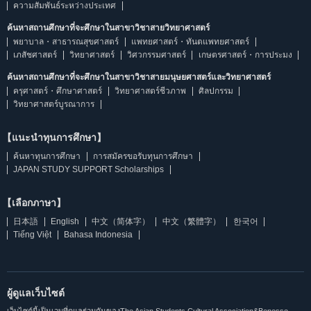
ความสัมพันธ์ระหว่างประเทศ
ค้นหาสถานศึกษาที่จะศึกษาในสาขาวิชาสายวิทยาศาสตร์
พยาบาล・สาธารณสุขศาสตร์
แพทยศาสตร์・ทันตแพทยศาสตร์
เภสัชศาสตร์
วิทยาศาสตร์
วิศวกรรมศาสตร์
เกษตรศาสตร์・การประมง
ค้นหาสถานศึกษาที่จะศึกษาในสาขาวิชาสายมนุษยศาสตร์และวิทยาศาสตร์
ครุศาสตร์・ศึกษาศาสตร์
วิทยาศาสตร์ชีวภาพ
ศิลปกรรม
วิทยาศาสตร์บูรณาการ
【แนะนำทุนการศึกษา】
ค้นหาทุนการศึกษา
การสมัครขอรับทุนการศึกษา
JAPAN STUDY SUPPORT Scholarships
【เลือกภาษา】
日本語
English
中文（简体字）
中文（繁體字）
한국어
Tiếng Việt
Bahasa Indonesia
ผู้ดูแลเว็บไซต์