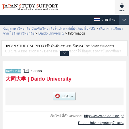
ภาษาไทย
ข้อมูลมหาวิทยาลัย,บัณฑิตวิทยาลัยในประเทศญี่ปุ่นต้องที่ JPSS
>
เลือกสถานศึกษา
จาก ไอจิมหาวิทยาลัย
>
Daido University
>
Informatics
JAPAN STUDY SUPPORTซึ่งดำเนินงานร่วมกันของ The Asian Students
Cultural Association และ Benesse Corporationให้ข้อมูลของสถาบันการศึกษา
ระดับมหาวิทยาลัย・บัณฑิตวิทยาลัย・วิทยาลัยระดับอนุปริญญา・วิทยาลัย
อาชีวศึกษากว่า1,300 แห่งที่กำลังเปิดรับสมัครนักศึกษาต่างชาติอยู่ ที่นี่จะให้
ข้อมูลรายละเอียดเกี่ยวกับDaido University,ข้อมูลจำเป็นสำหรับนักศึกษาต่างชาติ
ไอจิ
/ เอกชน
เช่นข้อมูลของแต่ละคณะ,ข้อมูลการสอบคัดเลือกเข้าศึกษาเช่นจำนวนคนที่รับ
สมัครหรือจำนวนคนที่ผ่านการสอบคัดเลือกเป็นต้น,แนะนำสถานที่,การเดินทาง
大同大学
|
Daido University
เป็นต้นไว้ด้วยดังนั้นขอเชิญใช้บริการค้นหาข้อมูลตามอัธยาศัย
เว็บไซต์ที่เป็นทางการ:
https://www.daido-it.ac.jp/
Daido Universityกลับสู่ด้านบน