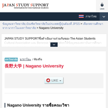
ภาษาไทย
ข้อมูลมหาวิทยาลัย,บัณฑิตวิทยาลัยในประเทศญี่ปุ่นต้องที่ JPSS
>
เลือกสถานศึกษา
จาก นากาโนะมหาวิทยาลัย
>
Nagano University
JAPAN STUDY SUPPORTซึ่งดำเนินงานร่วมกันของ The Asian Students
Cultural Association และ Benesse Corporationให้ข้อมูลของสถาบันการศึกษา
ระดับมหาวิทยาลัย・บัณฑิตวิทยาลัย・วิทยาลัยระดับอนุปริญญา・วิทยาลัย
อาชีวศึกษากว่า1,300 แห่งที่กำลังเปิดรับสมัครนักศึกษาต่างชาติอยู่ ที่นี่จะให้
ข้อมูลรายละเอียดเกี่ยวกับNagano University,ข้อมูลจำเป็นสำหรับนักศึกษาต่าง
นากาโนะ
/ ท้องถิ่น
ชาติเช่นข้อมูลของแต่ละคณะ,ข้อมูลการสอบคัดเลือกเข้าศึกษาเช่นจำนวนคนที่รับ
สมัครหรือจำนวนคนที่ผ่านการสอบคัดเลือกเป็นต้น,แนะนำสถานที่,การเดินทาง
長野大学
|
Nagano University
เป็นต้นไว้ด้วยดังนั้นขอเชิญใช้บริการค้นหาข้อมูลตามอัธยาศัย
Nagano University รายชื่อคณะวิชา