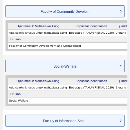
Faculty of Community Develo...
Ujian masuk Mahasiswa Asing
Kapasitas penerimaan
jumlah p
Ada seleksi khusus untuk mahasiswa asing
Beberapa (TAHUN FISKAL 2026)
0 orang (
Jurusan
Faculty of Community Development and Management
Social-Welfare
Ujian masuk Mahasiswa Asing
Kapasitas penerimaan
jumlah p
Ada seleksi khusus untuk mahasiswa asing
Beberapa (TAHUN FISKAL 2026)
7 orang (
Jurusan
Social-Welfare
Faculty of Information Scie...