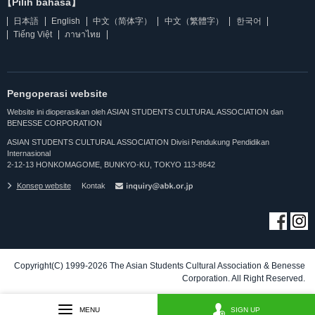
【Pilih bahasa】
日本語
English
中文（简体字）
中文（繁體字）
한국어
Tiếng Việt
ภาษาไทย
Pengoperasi website
Website ini dioperasikan oleh ASIAN STUDENTS CULTURAL ASSOCIATION dan
BENESSE CORPORATION
ASIAN STUDENTS CULTURAL ASSOCIATION Divisi Pendukung Pendidikan
Internasional
2-12-13 HONKOMAGOME, BUNKYO-KU, TOKYO 113-8642
Konsep website
Kontak
Copyright(C) 1999-2026 The Asian Students Cultural Association & Benesse
Corporation. All Right Reserved.
MENU
SIGN UP