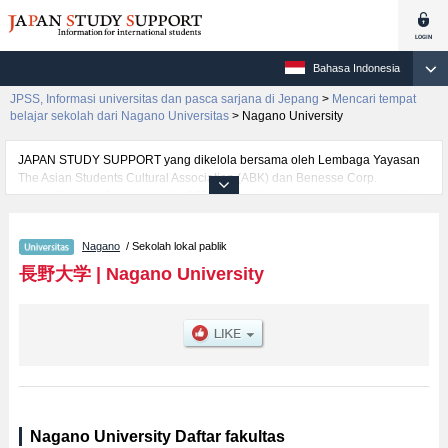
Bahasa Indonesia
JPSS, Informasi universitas dan pasca sarjana di Jepang
>
Mencari tempat
belajar sekolah dari Nagano Universitas
>
Nagano University
JAPAN STUDY SUPPORT yang dikelola bersama oleh Lembaga Yayasan
The Asian Students Cultural Association (ABK) dan Benesse Corp.
menyediakan informasi sekitar 1300 universitas, pascasarjana, universitas
yunior, akademi kejuruan yang siap menerima mahasiswa(i) mancanegara.
Tersedia informasi rinci mengenai Nagano University, mencakup informasi
Nagano
/ Sekolah lokal pablik
per fakultas seperti Fakultas Faculty of Community Development and
ManagementatauFakultas Social-WelfareatauFakultas Faculty of
長野大学
|
Nagano University
Information Science and Collaborative Innovation, serta berbagai informasi
yang berguna bagi mahasiswa(i) mancanegara seperti kuota untuk jumlah
pendaftar dan jumlah kelulusan ujian masuk mahasiswa(i) mancanegara,
informasi mengenai ujian masuk, prasarana kampus, akses jalan, dan
lainnya. Silakan memanfaatkannya.
Nagano University Daftar fakultas