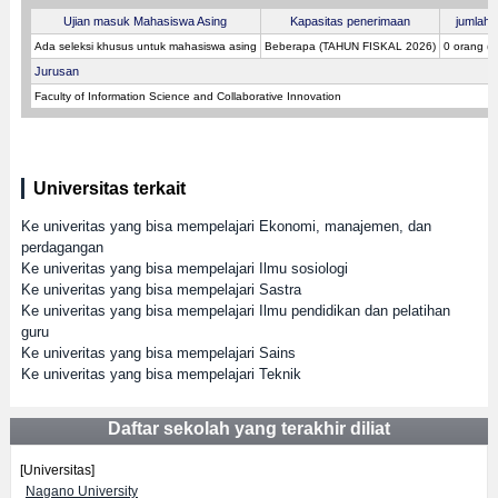
Ujian masuk Mahasiswa Asing
Kapasitas penerimaan
jumlah p
Ada seleksi khusus untuk mahasiswa asing
Beberapa (TAHUN FISKAL 2026)
0 orang (
Jurusan
Faculty of Information Science and Collaborative Innovation
Universitas terkait
Ke univeritas yang bisa mempelajari Ekonomi, manajemen, dan
perdagangan
Ke univeritas yang bisa mempelajari Ilmu sosiologi
Ke univeritas yang bisa mempelajari Sastra
Ke univeritas yang bisa mempelajari Ilmu pendidikan dan pelatihan
guru
Ke univeritas yang bisa mempelajari Sains
Ke univeritas yang bisa mempelajari Teknik
Daftar sekolah yang terakhir diliat
[Universitas]
Nagano University