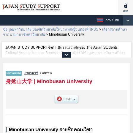
ภาษาไทย
ข้อมูลมหาวิทยาลัย,บัณฑิตวิทยาลัยในประเทศญี่ปุ่นต้องที่ JPSS
>
เลือกสถานศึกษา
จาก ยามานาชิมหาวิทยาลัย
>
Minobusan University
JAPAN STUDY SUPPORTซึ่งดำเนินงานร่วมกันของ The Asian Students
Cultural Association และ Benesse Corporationให้ข้อมูลของสถาบันการศึกษา
ระดับมหาวิทยาลัย・บัณฑิตวิทยาลัย・วิทยาลัยระดับอนุปริญญา・วิทยาลัย
อาชีวศึกษากว่า1,300 แห่งที่กำลังเปิดรับสมัครนักศึกษาต่างชาติอยู่ ที่นี่จะให้
ข้อมูลรายละเอียดเกี่ยวกับMinobusan University,ข้อมูลจำเป็นสำหรับนักศึกษา
ยามานาชิ
/ เอกชน
ต่างชาติเช่นข้อมูลของแต่ละคณะ,ข้อมูลการสอบคัดเลือกเข้าศึกษาเช่นจำนวนคน
ที่รับสมัครหรือจำนวนคนที่ผ่านการสอบคัดเลือกเป็นต้น,แนะนำสถานที่,การเดิน
身延山大学
|
Minobusan University
ทางเป็นต้นไว้ด้วยดังนั้นขอเชิญใช้บริการค้นหาข้อมูลตามอัธยาศัย
Minobusan University รายชื่อคณะวิชา