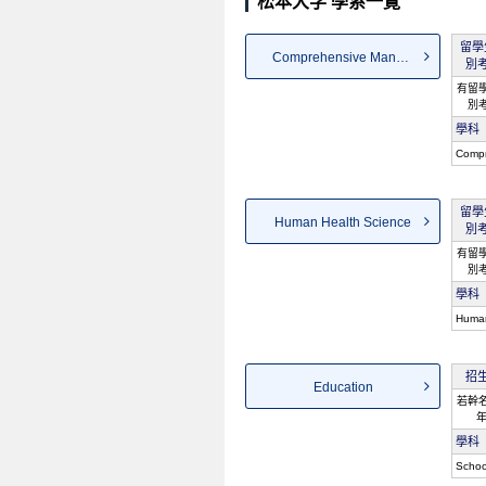
松本大学 學系一覽
留學
Comprehensive Management
別
有留
別
學科
Comp
留學
Human Health Science
別
有留
別
學科
Human
招
Education
若幹名 
年
學科
Schoo