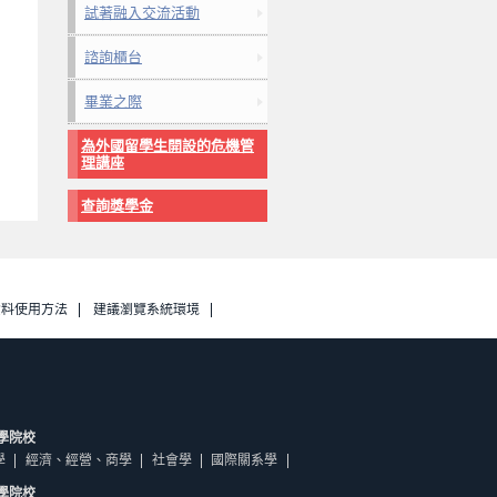
試著融入交流活動
諮詢櫃台
畢業之際
為外國留學生開設的危機管
理講座
查詢獎學金
資料使用方法
建議瀏覽系統環境
學院校
學
經濟、經營、商學
社會學
國際關系學
學院校