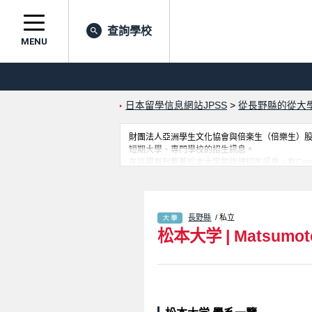
查詢學校
MENU
日本留學信息網站JPSS
>
從長野縣的從大
財團法人亞洲學生文化協會與倍楽生（倍樂生）股份有
短期大學、專門學校的招生訊息。
在這裡有刊載著松本大学的詳細招生訊息。有Comprehe
試資訊、設施介紹、聯絡方式等對外國留學生是
長野縣
/ 私立
松本大学
|
Matsumoto