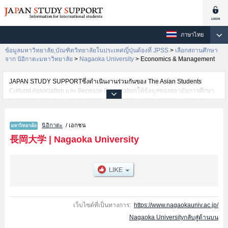
ภาษาไทย
ข้อมูลมหาวิทยาลัย,บัณฑิตวิทยาลัยในประเทศญี่ปุ่นต้องที่ JPSS
>
เลือกสถานศึกษา
จาก นิอิกาตะมหาวิทยาลัย
>
Nagaoka University
>
Economics & Management
JAPAN STUDY SUPPORTซึ่งดำเนินงานร่วมกันของ The Asian Students
Cultural Association และ Benesse Corporationให้ข้อมูลของสถาบันการศึกษา
ระดับมหาวิทยาลัย・บัณฑิตวิทยาลัย・วิทยาลัยระดับอนุปริญญา・วิทยาลัย
อาชีวศึกษากว่า1,300 แห่งที่กำลังเปิดรับสมัครนักศึกษาต่างชาติอยู่ ที่นี่จะให้
ข้อมูลรายละเอียดเกี่ยวกับNagaoka University,ข้อมูลจำเป็นสำหรับนักศึกษาต่าง
นิอิกาตะ
/ เอกชน
ชาติเช่นข้อมูลของแต่ละคณะ,ข้อมูลการสอบคัดเลือกเข้าศึกษาเช่นจำนวนคนที่รับ
สมัครหรือจำนวนคนที่ผ่านการสอบคัดเลือกเป็นต้น,แนะนำสถานที่,การเดินทาง
長岡大学
|
Nagaoka University
เป็นต้นไว้ด้วยดังนั้นขอเชิญใช้บริการค้นหาข้อมูลตามอัธยาศัย
เว็บไซต์ที่เป็นทางการ:
https://www.nagaokauniv.ac.jp/
Nagaoka Universityกลับสู่ด้านบน