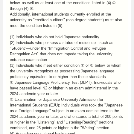
below, as well as at least one of the conditions listed in (4)-①
through (4)-④.
Additionally, international students currently enrolled at the
university as "credited auditors" (non-degree students) must also
meet the condition listed in (6).
(1) Individuals who do not hold Japanese nationality.
(2) Individuals who possess a status of residence—such as
"Student"—under the "Immigration Control and Refugee
Recognition Act" that does not impede taking the university
entrance examination.
(3) Individuals who meet either condition ① or ② below, or whom
the university recognizes as possessing Japanese language
proficiency equivalent to or higher than these standards:
① Japanese Language Proficiency Test (JLPT): Individuals who
have passed level N2 or higher in an exam administered in the
2024 academic year or later.
② Examination for Japanese University Admission for
International Students (EJU): Individuals who took the "Japanese
as a Foreign Language" subject in an exam administered in the
2024 academic year or later, and who scored a total of 200 points
or higher in the "Listening" and "Listening-Reading" sections
combined, and 25 points or higher in the "Writing" section.
(4) Regarding educational background: