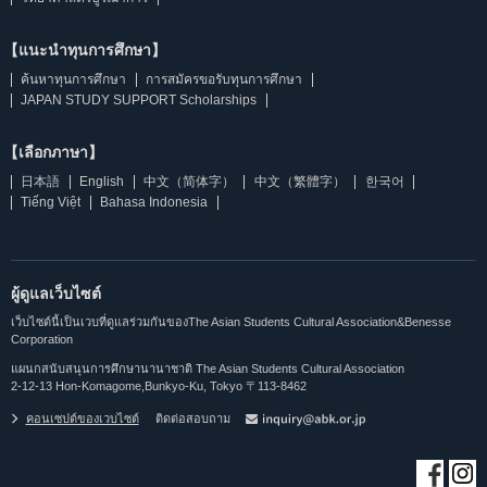
【แนะนำทุนการศึกษา】
ค้นหาทุนการศึกษา
การสมัครขอรับทุนการศึกษา
JAPAN STUDY SUPPORT Scholarships
【เลือกภาษา】
日本語
English
中文（简体字）
中文（繁體字）
한국어
Tiếng Việt
Bahasa Indonesia
ผู้ดูแลเว็บไซต์
เว็บไซต์นี้เป็นเวบที่ดูแลร่วมกันของThe Asian Students Cultural Association&Benesse
Corporation
แผนกสนับสนุนการศึกษานานาชาติ The Asian Students Cultural Association
2-12-13 Hon-Komagome,Bunkyo-Ku, Tokyo 〒113-8462
คอนเซปต์ของเวบไซต์
ติดต่อสอบถาม