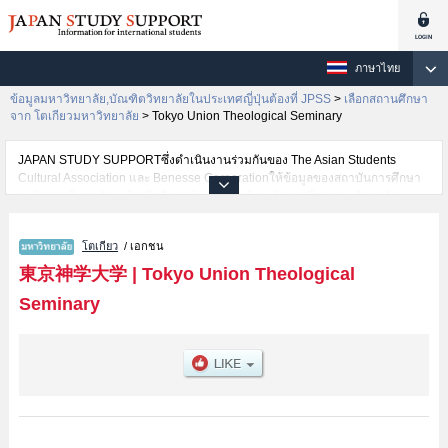
ภาษาไทย
ข้อมูลมหาวิทยาลัย,บัณฑิตวิทยาลัยในประเทศญี่ปุ่นต้องที่ JPSS
>
เลือกสถานศึกษา
จาก โตเกียวมหาวิทยาลัย
>
Tokyo Union Theological Seminary
JAPAN STUDY SUPPORTซึ่งดำเนินงานร่วมกันของ The Asian Students
Cultural Association และ Benesse Corporationให้ข้อมูลของสถาบันการศึกษา
ระดับมหาวิทยาลัย・บัณฑิตวิทยาลัย・วิทยาลัยระดับอนุปริญญา・วิทยาลัย
อาชีวศึกษากว่า1,300 แห่งที่กำลังเปิดรับสมัครนักศึกษาต่างชาติอยู่ ที่นี่จะให้
ข้อมูลรายละเอียดเกี่ยวกับTokyo Union Theological Seminary,ข้อมูลจำเป็น
โตเกียว
/ เอกชน
สำหรับนักศึกษาต่างชาติเช่นข้อมูลของแต่ละคณะ,ข้อมูลการสอบคัดเลือกเข้า
ศึกษาเช่นจำนวนคนที่รับสมัครหรือจำนวนคนที่ผ่านการสอบคัดเลือก
東京神学大学
|
Tokyo Union Theological
เป็นต้น,แนะนำสถานที่,การเดินทางเป็นต้นไว้ด้วยดังนั้นขอเชิญใช้บริการค้นหา
Seminary
ข้อมูลตามอัธยาศัย