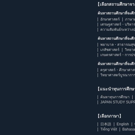
【เลือกสถานศึกษาจ
ค้นหาสถานศึกษาที่จะศ
อักษรศาสตร์
ภาษา
เศรษฐศาสตร์・บริหา
ความสัมพันธ์ระหว่าง
ค้นหาสถานศึกษาที่จะศ
พยาบาล・สาธารณสุข
เภสัชศาสตร์
วิทยา
เกษตรศาสตร์・การป
ค้นหาสถานศึกษาที่จะศ
ครุศาสตร์・ศึกษาศาส
วิทยาศาสตร์บูรณากา
【แนะนำทุนการศึก
ค้นหาทุนการศึกษา
JAPAN STUDY SUPP
【เลือกภาษา】
日本語
English
Tiếng Việt
Bahasa