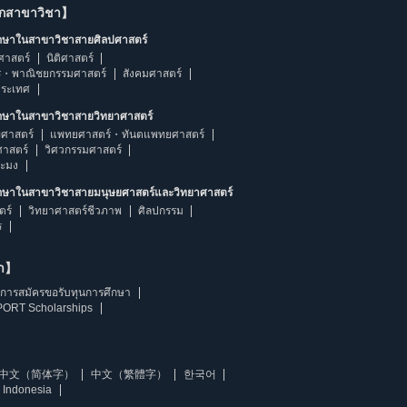
ากสาขาวิชา】
ึกษาในสาขาวิชาสายศิลปศาสตร์
ศาสตร์
นิติศาสตร์
ร・พาณิชยกรรมศาสตร์
สังคมศาสตร์
ประเทศ
ึกษาในสาขาวิชาสายวิทยาศาสตร์
ศาสตร์
แพทยศาสตร์・ทันตแพทยศาสตร์
ศาสตร์
วิศวกรรมศาสตร์
ระมง
ึกษาในสาขาวิชาสายมนุษยศาสตร์และวิทยาศาสตร์
ตร์
วิทยาศาสตร์ชีวภาพ
ศิลปกรรม
ร
ษา】
การสมัครขอรับทุนการศึกษา
ORT Scholarships
中文（简体字）
中文（繁體字）
한국어
 Indonesia