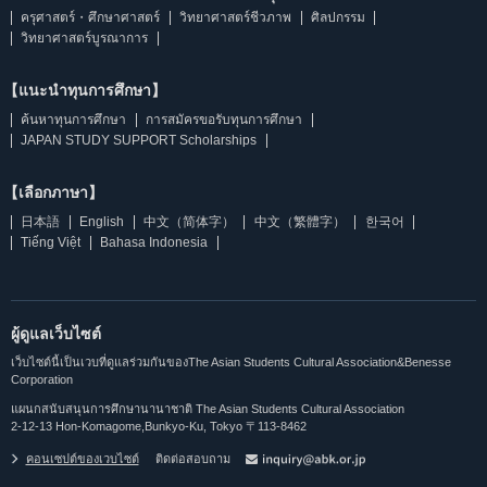
ครุศาสตร์・ศึกษาศาสตร์
วิทยาศาสตร์ชีวภาพ
ศิลปกรรม
วิทยาศาสตร์บูรณาการ
【แนะนำทุนการศึกษา】
ค้นหาทุนการศึกษา
การสมัครขอรับทุนการศึกษา
JAPAN STUDY SUPPORT Scholarships
【เลือกภาษา】
日本語
English
中文（简体字）
中文（繁體字）
한국어
Tiếng Việt
Bahasa Indonesia
ผู้ดูแลเว็บไซต์
เว็บไซต์นี้เป็นเวบที่ดูแลร่วมกันของThe Asian Students Cultural Association&Benesse
Corporation
แผนกสนับสนุนการศึกษานานาชาติ The Asian Students Cultural Association
2-12-13 Hon-Komagome,Bunkyo-Ku, Tokyo 〒113-8462
คอนเซปต์ของเวบไซต์
ติดต่อสอบถาม