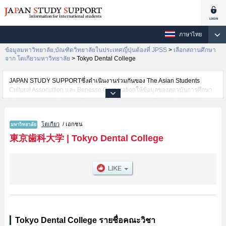
ภาษาไทย
ข้อมูลมหาวิทยาลัย,บัณฑิตวิทยาลัยในประเทศญี่ปุ่นต้องที่ JPSS
>
เลือกสถานศึกษา
จาก โตเกียวมหาวิทยาลัย
>
Tokyo Dental College
JAPAN STUDY SUPPORTซึ่งดำเนินงานร่วมกันของ The Asian Students
Cultural Association และ Benesse Corporationให้ข้อมูลของสถาบันการศึกษา
ระดับมหาวิทยาลัย・บัณฑิตวิทยาลัย・วิทยาลัยระดับอนุปริญญา・วิทยาลัย
อาชีวศึกษากว่า1,300 แห่งที่กำลังเปิดรับสมัครนักศึกษาต่างชาติอยู่ ที่นี่จะให้
ข้อมูลรายละเอียดเกี่ยวกับTokyo Dental College,ข้อมูลจำเป็นสำหรับนักศึกษา
โตเกียว
/ เอกชน
ต่างชาติเช่นข้อมูลของแต่ละคณะ,ข้อมูลการสอบคัดเลือกเข้าศึกษาเช่นจำนวนคน
ที่รับสมัครหรือจำนวนคนที่ผ่านการสอบคัดเลือกเป็นต้น,แนะนำสถานที่,การเดิน
東京歯科大学
|
Tokyo Dental College
ทางเป็นต้นไว้ด้วยดังนั้นขอเชิญใช้บริการค้นหาข้อมูลตามอัธยาศัย
Tokyo Dental College รายชื่อคณะวิชา