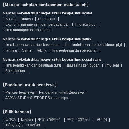
【Mencari sekolah berdasarkan mata kuliah】
Mencari sekolah diluar negeri untuk belajar Ilmu sosial
Sastra
Bahasa
Ilmu hukum
Ekonomi, manajemen, dan perdagangan
Ilmu sosiologi
Ilmu hubungan international
Mencari sekolah diluar negeri untuk belajar Ilmu sains
Ilmu keperaawatan dan kesehatan
Ilmu kedokteran dan kedokteran gigi
farmasi
Sains
Teknik
Ilmu pertanian dan perikanan
Mencari sekolah diluar negeri untuk belajar Ilmu sosial sains
Ilmu pendidikan dan pelatihan guru
Ilmu sains kehidupan
Ilmu seni
Sains umum
【Panduan untuk beasiswa】
Mencari beasiswa
Pendaftaran untuk Beasiswa
JAPAN STUDY SUPPORT Scholarships
【Pilih bahasa】
日本語
English
中文（简体字）
中文（繁體字）
한국어
Tiếng Việt
ภาษาไทย