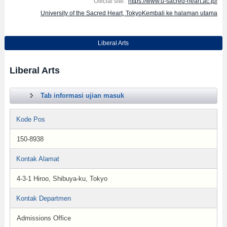
Official site:
https://www.u-sacred-heart.ac.jp/
University of the Sacred Heart, TokyoKembali ke halaman utama
Liberal Arts
Liberal Arts
Tab informasi ujian masuk
Kode Pos
150-8938
Kontak Alamat
4-3-1 Hiroo, Shibuya-ku, Tokyo
Kontak Departmen
Admissions Office