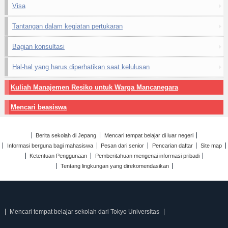
Visa
Tantangan dalam kegiatan pertukaran
Bagian konsultasi
Hal-hal yang harus diperhatikan saat kelulusan
Kuliah Manajemen Resiko untuk Warga Mancanegara
Mencari beasiswa
Berita sekolah di Jepang
Mencari tempat belajar di luar negeri
Informasi berguna bagi mahasiswa
Pesan dari senior
Pencarian daftar
Site map
Ketentuan Penggunaan
Pemberitahuan mengenai informasi pribadi
Tentang lingkungan yang direkomendasikan
Mencari tempat belajar sekolah dari Tokyo Universitas