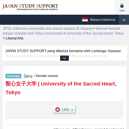
Bahasa Indonesia
JPSS, Informasi universitas dan pasca sarjana di Jepang
>
Mencari tempat
belajar sekolah dari Tokyo Universitas
>
University of the Sacred Heart, Tokyo
>
Liberal Arts
JAPAN STUDY SUPPORT yang dikelola bersama oleh Lembaga Yayasan
The Asian Students Cultural Association (ABK) dan Benesse Corp.
menyediakan informasi sekitar 1300 universitas, pascasarjana, universitas
yunior, akademi kejuruan yang siap menerima mahasiswa(i) mancanegara.
Tersedia informasi rinci mengenai University of the Sacred Heart, Tokyo,
Tokyo
/ Sekolah swasta
mencakup informasi per fakultas seperti Fakultas Liberal Arts, serta
berbagai informasi yang berguna bagi mahasiswa(i) mancanegara seperti
聖心女子大学
|
University of the Sacred Heart,
kuota untuk jumlah pendaftar dan jumlah kelulusan ujian masuk
Tokyo
mahasiswa(i) mancanegara, informasi mengenai ujian masuk, prasarana
kampus, akses jalan, dan lainnya. Silakan memanfaatkannya.