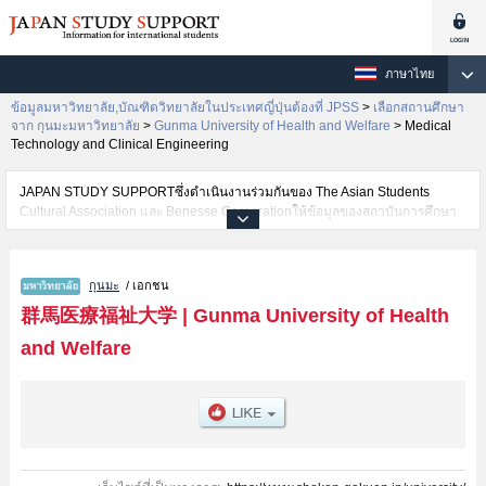
ภาษาไทย
ข้อมูลมหาวิทยาลัย,บัณฑิตวิทยาลัยในประเทศญี่ปุ่นต้องที่ JPSS
>
เลือกสถานศึกษา
จาก กุนมะมหาวิทยาลัย
>
Gunma University of Health and Welfare
>
Medical
Technology and Clinical Engineering
JAPAN STUDY SUPPORTซึ่งดำเนินงานร่วมกันของ The Asian Students
Cultural Association และ Benesse Corporationให้ข้อมูลของสถาบันการศึกษา
ระดับมหาวิทยาลัย・บัณฑิตวิทยาลัย・วิทยาลัยระดับอนุปริญญา・วิทยาลัย
อาชีวศึกษากว่า1,300 แห่งที่กำลังเปิดรับสมัครนักศึกษาต่างชาติอยู่ ที่นี่จะให้
ข้อมูลรายละเอียดเกี่ยวกับGunma University of Health and Welfare,ข้อมูล
กุนมะ
/ เอกชน
จำเป็นสำหรับนักศึกษาต่างชาติเช่นข้อมูลของแต่ละคณะ,ข้อมูลการสอบคัดเลือก
เข้าศึกษาเช่นจำนวนคนที่รับสมัครหรือจำนวนคนที่ผ่านการสอบคัดเลือก
群馬医療福祉大学
|
Gunma University of Health
เป็นต้น,แนะนำสถานที่,การเดินทางเป็นต้นไว้ด้วยดังนั้นขอเชิญใช้บริการค้นหา
and Welfare
ข้อมูลตามอัธยาศัย