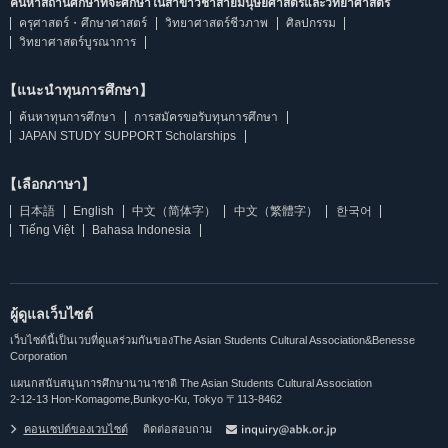
ค้นหาสถานศึกษาที่จะศึกษาในสาขาวิชาสายมนุษยศาสตร์และวิทยาศาสตร์
ครุศาสตร์・ศึกษาศาสตร์
วิทยาศาสตร์ชีวภาพ
ศิลปกรรม
วิทยาศาสตร์บูรณาการ
【แนะนำทุนการศึกษา】
ค้นหาทุนการศึกษา
การสมัครขอรับทุนการศึกษา
JAPAN STUDY SUPPORT Scholarships
【เลือกภาษา】
日本語
English
中文（简体字）
中文（繁體字）
한국어
Tiếng Việt
Bahasa Indonesia
ผู้ดูแลเว็บไซต์
เว็บไซต์นี้เป็นเวบที่ดูแลร่วมกันของThe Asian Students Cultural Association&Benesse
Corporation
แผนกสนับสนุนการศึกษานานาชาติ The Asian Students Cultural Association
2-12-13 Hon-Komagome,Bunkyo-Ku, Tokyo 〒113-8462
คอนเซปต์ของเวบไซต์
ติดต่อสอบถาม