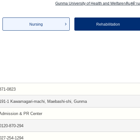
Gunma University of Health and Welfareกลับสู่ด้า
Nursing
Rehabilitation
371-0823
191-1 Kawamagari-machi, Maebashi-shi, Gunma
Admission & PR Center
0120-870-294
027-254-1294