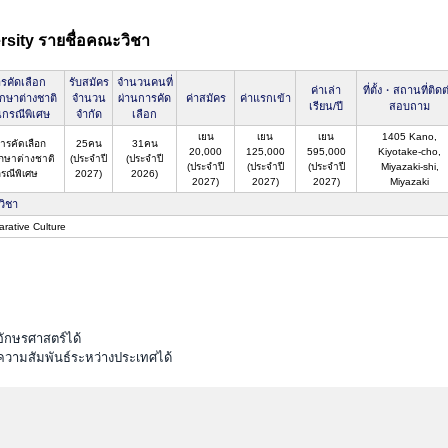
rsity รายชื่อคณะวิชา
รคัดเลือก
รับสมัคร
จำนวนคนที่
ค่าเล่า
ที่ตั้ง・สถานที่ติดต
ึกษาต่างชาติ
จำนวน
ผ่านการคัด
ค่าสมัคร
ค่าแรกเข้า
เรียน/ปี
สอบถาม
นกรณีพิเศษ
จำกัด
เลือก
เยน
เยน
เยน
1405 Kano,
การคัดเลือก
25คน
31คน
20,000
125,000
595,000
Kiyotake-cho,
ึกษาต่างชาติ
(ประจำปี
(ประจำปี
(ประจำปี
(ประจำปี
(ประจำปี
Miyazaki-shi,
รณีพิเศษ
2027)
2026)
2027)
2027)
2027)
Miyazaki
วิชา
rative Culture
ักษรศาสตร์ได้
ความสัมพันธ์ระหว่างประเทศได้