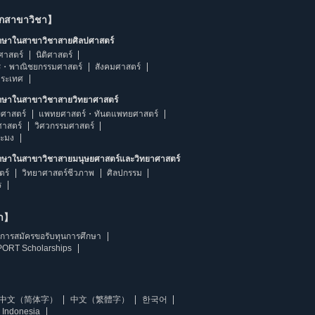
ากสาขาวิชา】
ึกษาในสาขาวิชาสายศิลปศาสตร์
ศาสตร์
นิติศาสตร์
ร・พาณิชยกรรมศาสตร์
สังคมศาสตร์
ประเทศ
ึกษาในสาขาวิชาสายวิทยาศาสตร์
ศาสตร์
แพทยศาสตร์・ทันตแพทยศาสตร์
ศาสตร์
วิศวกรรมศาสตร์
ระมง
ึกษาในสาขาวิชาสายมนุษยศาสตร์และวิทยาศาสตร์
ตร์
วิทยาศาสตร์ชีวภาพ
ศิลปกรรม
ร
ษา】
การสมัครขอรับทุนการศึกษา
ORT Scholarships
中文（简体字）
中文（繁體字）
한국어
 Indonesia