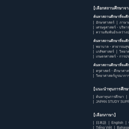
【เลือกสถานศึกษาจ
ค้นหาสถานศึกษาที่จะศ
อักษรศาสตร์
ภาษา
เศรษฐศาสตร์・บริหา
ความสัมพันธ์ระหว่าง
ค้นหาสถานศึกษาที่จะศ
พยาบาล・สาธารณสุข
เภสัชศาสตร์
วิทยา
เกษตรศาสตร์・การป
ค้นหาสถานศึกษาที่จะศ
ครุศาสตร์・ศึกษาศาส
วิทยาศาสตร์บูรณากา
【แนะนำทุนการศึก
ค้นหาทุนการศึกษา
JAPAN STUDY SUPP
【เลือกภาษา】
日本語
English
Tiếng Việt
Bahasa