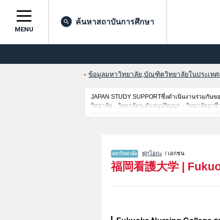
ค้นหาสถาบันการศึกษา
MENU
ข้อมูลมหาวิทยาลัย,บัณฑิตวิทยาลัยในประเทศญี่
JAPAN STUDY SUPPORTซึ่งดำเนินงานร่วมกันของ 
วิทยาลัย・วิทยาลัยระดับอนุปริญญา・วิทยาลัยอาชีวศึก
สำหรับนักศึกษาต่างชาติเช่นข้อมูลของแต่ละคณะ,ข้
ดังนั้นขอเชิญใช้บริการค้นหาข้อมูลตามอัธยาศัย
ฟุกุโอกะ
/ เอกชน
福岡看護大学
|
Fukuo