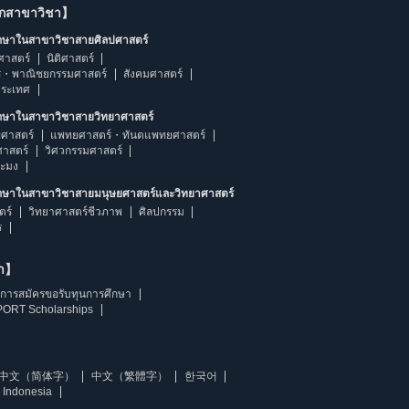
ากสาขาวิชา】
ึกษาในสาขาวิชาสายศิลปศาสตร์
ศาสตร์
นิติศาสตร์
ร・พาณิชยกรรมศาสตร์
สังคมศาสตร์
ประเทศ
ึกษาในสาขาวิชาสายวิทยาศาสตร์
ศาสตร์
แพทยศาสตร์・ทันตแพทยศาสตร์
ศาสตร์
วิศวกรรมศาสตร์
ระมง
ึกษาในสาขาวิชาสายมนุษยศาสตร์และวิทยาศาสตร์
ตร์
วิทยาศาสตร์ชีวภาพ
ศิลปกรรม
ร
ษา】
การสมัครขอรับทุนการศึกษา
ORT Scholarships
中文（简体字）
中文（繁體字）
한국어
 Indonesia