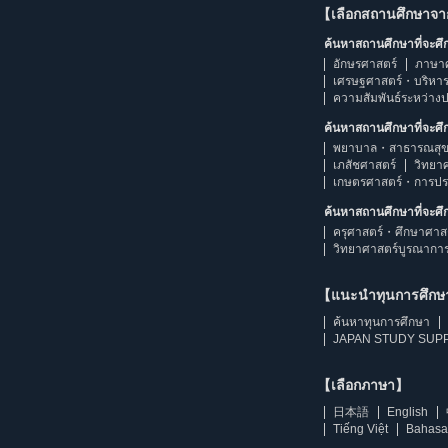
【เลือกสถานศึกษาจ
ค้นหาสถานศึกษาที่จะศ
อักษรศาสตร์
ภาษา
เศรษฐศาสตร์・บริหา
ความสัมพันธ์ระหว่าง
ค้นหาสถานศึกษาที่จะศ
พยาบาล・สาธารณสุข
เภสัชศาสตร์
วิทยา
เกษตรศาสตร์・การป
ค้นหาสถานศึกษาที่จะศ
ครุศาสตร์・ศึกษาศาส
วิทยาศาสตร์บูรณากา
【แนะนำทุนการศึก
ค้นหาทุนการศึกษา
JAPAN STUDY SUPP
【เลือกภาษา】
日本語
English
Tiếng Việt
Bahasa