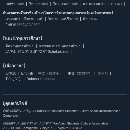
เภสัชศาสตร์
วิทยาศาสตร์
วิศวกรรมศาสตร์
เกษตรศาสตร์・การประมง
ค้นหาสถานศึกษาที่จะศึกษาในสาขาวิชาสายมนุษยศาสตร์และวิทยาศาสตร์
ครุศาสตร์・ศึกษาศาสตร์
วิทยาศาสตร์ชีวภาพ
ศิลปกรรม
วิทยาศาสตร์บูรณาการ
【แนะนำทุนการศึกษา】
ค้นหาทุนการศึกษา
การสมัครขอรับทุนการศึกษา
JAPAN STUDY SUPPORT Scholarships
【เลือกภาษา】
日本語
English
中文（简体字）
中文（繁體字）
한국어
Tiếng Việt
Bahasa Indonesia
ผู้ดูแลเว็บไซต์
เว็บไซต์นี้เป็นเวบที่ดูแลร่วมกันของThe Asian Students Cultural Association&Benesse
Corporation
แผนกสนับสนุนการศึกษานานาชาติ The Asian Students Cultural Association
2-12-13 Hon-Komagome,Bunkyo-Ku, Tokyo 〒113-8462