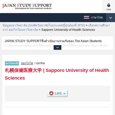
ภาษาไทย
ข้อมูลมหาวิทยาลัย,บัณฑิตวิทยาลัยในประเทศญี่ปุ่นต้องที่ JPSS
>
เลือกสถานศึกษา
จาก ฮอกไกโดมหาวิทยาลัย
>
Sapporo University of Health Sciences
JAPAN STUDY SUPPORTซึ่งดำเนินงานร่วมกันของ The Asian Students
Cultural Association และ Benesse Corporationให้ข้อมูลของสถาบันการศึกษา
ระดับมหาวิทยาลัย・บัณฑิตวิทยาลัย・วิทยาลัยระดับอนุปริญญา・วิทยาลัย
อาชีวศึกษากว่า1,300 แห่งที่กำลังเปิดรับสมัครนักศึกษาต่างชาติอยู่ ที่นี่จะให้
ข้อมูลรายละเอียดเกี่ยวกับSapporo University of Health Sciences,ข้อมูลจำเป็น
ฮอกไกโด
/ เอกชน
สำหรับนักศึกษาต่างชาติเช่นข้อมูลของแต่ละคณะ,ข้อมูลการสอบคัดเลือกเข้า
ศึกษาเช่นจำนวนคนที่รับสมัครหรือจำนวนคนที่ผ่านการสอบคัดเลือก
札幌保健医療大学
|
Sapporo University of Health
เป็นต้น,แนะนำสถานที่,การเดินทางเป็นต้นไว้ด้วยดังนั้นขอเชิญใช้บริการค้นหา
Sciences
ข้อมูลตามอัธยาศัย