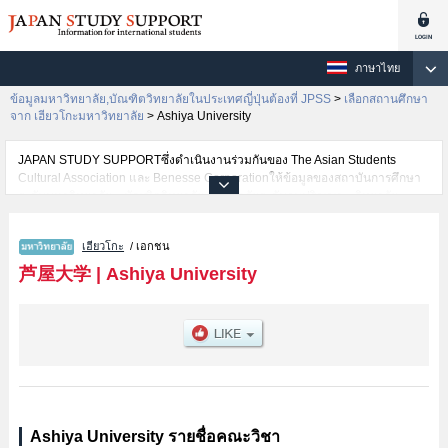
ภาษาไทย
ข้อมูลมหาวิทยาลัย,บัณฑิตวิทยาลัยในประเทศญี่ปุ่นต้องที่ JPSS
>
เลือกสถานศึกษา
จาก เฮียวโกะมหาวิทยาลัย
>
Ashiya University
JAPAN STUDY SUPPORTซึ่งดำเนินงานร่วมกันของ The Asian Students
Cultural Association และ Benesse Corporationให้ข้อมูลของสถาบันการศึกษา
ระดับมหาวิทยาลัย・บัณฑิตวิทยาลัย・วิทยาลัยระดับอนุปริญญา・วิทยาลัย
อาชีวศึกษากว่า1,300 แห่งที่กำลังเปิดรับสมัครนักศึกษาต่างชาติอยู่ ที่นี่จะให้
ข้อมูลรายละเอียดเกี่ยวกับAshiya University,ข้อมูลจำเป็นสำหรับนักศึกษาต่าง
เฮียวโกะ
/ เอกชน
ชาติเช่นข้อมูลของแต่ละคณะ,ข้อมูลการสอบคัดเลือกเข้าศึกษาเช่นจำนวนคนที่รับ
สมัครหรือจำนวนคนที่ผ่านการสอบคัดเลือกเป็นต้น,แนะนำสถานที่,การเดินทาง
芦屋大学
|
Ashiya University
เป็นต้นไว้ด้วยดังนั้นขอเชิญใช้บริการค้นหาข้อมูลตามอัธยาศัย
Ashiya University รายชื่อคณะวิชา