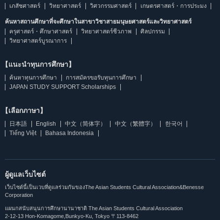
เภสัชศาสตร์
วิทยาศาสตร์
วิศวกรรมศาสตร์
เกษตรศาสตร์・การประมง
ค้นหาสถานศึกษาที่จะศึกษาในสาขาวิชาสายมนุษยศาสตร์และวิทยาศาสตร์
ครุศาสตร์・ศึกษาศาสตร์
วิทยาศาสตร์ชีวภาพ
ศิลปกรรม
วิทยาศาสตร์บูรณาการ
【แนะนำทุนการศึกษา】
ค้นหาทุนการศึกษา
การสมัครขอรับทุนการศึกษา
JAPAN STUDY SUPPORT Scholarships
【เลือกภาษา】
日本語
English
中文（简体字）
中文（繁體字）
한국어
Tiếng Việt
Bahasa Indonesia
ผู้ดูแลเว็บไซต์
เว็บไซต์นี้เป็นเวบที่ดูแลร่วมกันของThe Asian Students Cultural Association&Benesse
Corporation
แผนกสนับสนุนการศึกษานานาชาติ The Asian Students Cultural Association
2-12-13 Hon-Komagome,Bunkyo-Ku, Tokyo 〒113-8462