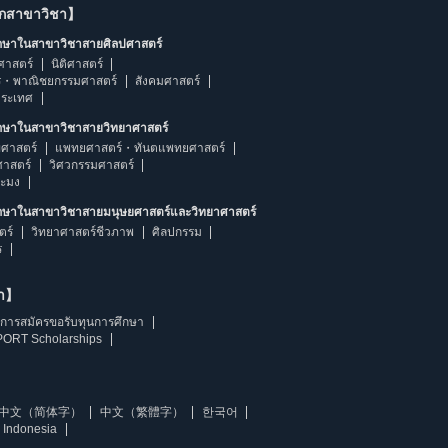
ากสาขาวิชา】
ึกษาในสาขาวิชาสายศิลปศาสตร์
ศาสตร์
นิติศาสตร์
ร・พาณิชยกรรมศาสตร์
สังคมศาสตร์
ประเทศ
ึกษาในสาขาวิชาสายวิทยาศาสตร์
ศาสตร์
แพทยศาสตร์・ทันตแพทยศาสตร์
ศาสตร์
วิศวกรรมศาสตร์
ระมง
ึกษาในสาขาวิชาสายมนุษยศาสตร์และวิทยาศาสตร์
ตร์
วิทยาศาสตร์ชีวภาพ
ศิลปกรรม
ร
ษา】
การสมัครขอรับทุนการศึกษา
ORT Scholarships
中文（简体字）
中文（繁體字）
한국어
 Indonesia