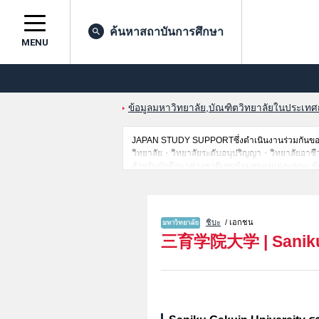
ค้นหาสถาบันการศึกษา
MENU
ข้อมูลมหาวิทยาลัย,บัณฑิตวิทยาลัยในประเทศญี่
JAPAN STUDY SUPPORTซึ่งดำเนินงานร่วมกันของ 
วิทยาลัย・วิทยาลัยระดับอนุปริญญา・วิทยาลัยอาชีวศึกษ
สำหรับนักศึกษาต่างชาติเช่นข้อมูลของแต่ละคณะ,ข้
ดังนั้นขอเชิญใช้บริการค้นหาข้อมูลตามอัธยาศัย
ชิบะ
/ เอกชน
三育学院大学
|
Sanik