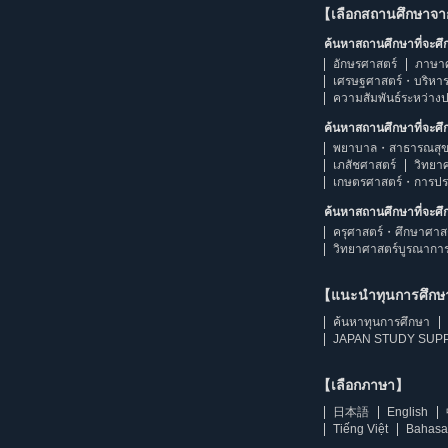
【เลือกสถานศึกษาจ
ค้นหาสถานศึกษาที่จะศ
อักษรศาสตร์
ภาษา
เศรษฐศาสตร์・บริหา
ความสัมพันธ์ระหว่าง
ค้นหาสถานศึกษาที่จะศ
พยาบาล・สาธารณสุข
เภสัชศาสตร์
วิทยา
เกษตรศาสตร์・การป
ค้นหาสถานศึกษาที่จะศ
ครุศาสตร์・ศึกษาศาส
วิทยาศาสตร์บูรณากา
【แนะนำทุนการศึก
ค้นหาทุนการศึกษา
JAPAN STUDY SUPP
【เลือกภาษา】
日本語
English
Tiếng Việt
Bahasa