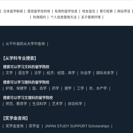
日本留学新闻
查找留学目的地
有用的留学信息
校友留言
索引检索
网站导览
利用规约
个人信息使用方法
关于使用环境
从千叶县的从大学中查询
【从学科专业搜索】
搜索可以学习文科的留学院校
文学
语言学
法学
经济、经营、商学
社会学
国际关系学
搜索可以学习理科的留学院校
护理、保健学
医、齿学
药学
理学
工学
农、水产学
搜索可以学习文理科的留学院校
师范、教育学
生活科学
艺术学
综合科学
【奖学金咨询】
奖学金查询
奖学金
JAPAN STUDY SUPPORT Scholarships