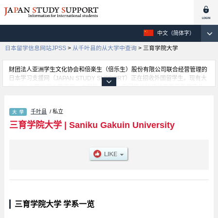
中文（简体字）
日本留学信息网站JPSS
>
从千叶县的从大学中查询
>
三育学院大学
财团法人亚洲学生文化协会和倍楽生（倍乐生）股份有限公司联合经营管理的
日本学习支援网（JAPAN STUDY SUPPORT）正在招收外国留学生。现有大
约1300个学校的大学学部、大学院、短大、专门学校的招生信息正登载于此
网。
这里登载的是三育学院大学的详细招生信息。有等各学部的不同信息。招收名
千叶县
/ 私立
额、合格人数等考试信息，以及设施介绍、联系方式等外国留学生必要的信息
都登载于此，请务必查阅和利用此网。
三育学院大学
|
Saniku Gakuin University
三育学院大学 学系一览