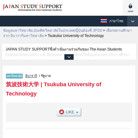
ภาษาไทย
ข้อมูลมหาวิทยาลัย,บัณฑิตวิทยาลัยในประเทศญี่ปุ่นต้องที่ JPSS
>
เลือกสถานศึกษา
จาก อิบารากิมหาวิทยาลัย
>
Tsukuba University of Technology
JAPAN STUDY SUPPORTซึ่งดำเนินงานร่วมกันของ The Asian Students
Cultural Association และ Benesse Corporationให้ข้อมูลของสถาบันการศึกษา
ระดับมหาวิทยาลัย・บัณฑิตวิทยาลัย・วิทยาลัยระดับอนุปริญญา・วิทยาลัย
อาชีวศึกษากว่า1,300 แห่งที่กำลังเปิดรับสมัครนักศึกษาต่างชาติอยู่ ที่นี่จะให้
ข้อมูลรายละเอียดเกี่ยวกับTsukuba University of Technology,ข้อมูลจำเป็น
อิบารากิ
/ รัฐบาล
สำหรับนักศึกษาต่างชาติเช่นข้อมูลของแต่ละคณะ,ข้อมูลการสอบคัดเลือกเข้า
ศึกษาเช่นจำนวนคนที่รับสมัครหรือจำนวนคนที่ผ่านการสอบคัดเลือก
筑波技術大学
|
Tsukuba University of
เป็นต้น,แนะนำสถานที่,การเดินทางเป็นต้นไว้ด้วยดังนั้นขอเชิญใช้บริการค้นหา
Technology
ข้อมูลตามอัธยาศัย