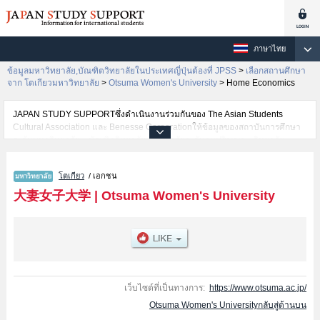
ภาษาไทย
ข้อมูลมหาวิทยาลัย,บัณฑิตวิทยาลัยในประเทศญี่ปุ่นต้องที่ JPSS
>
เลือกสถานศึกษา
จาก โตเกียวมหาวิทยาลัย
>
Otsuma Women's University
>
Home Economics
JAPAN STUDY SUPPORTซึ่งดำเนินงานร่วมกันของ The Asian Students
Cultural Association และ Benesse Corporationให้ข้อมูลของสถาบันการศึกษา
ระดับมหาวิทยาลัย・บัณฑิตวิทยาลัย・วิทยาลัยระดับอนุปริญญา・วิทยาลัย
อาชีวศึกษากว่า1,300 แห่งที่กำลังเปิดรับสมัครนักศึกษาต่างชาติอยู่ ที่นี่จะให้
ข้อมูลรายละเอียดเกี่ยวกับOtsuma Women's University,ข้อมูลจำเป็นสำหรับ
โตเกียว
/ เอกชน
นักศึกษาต่างชาติเช่นข้อมูลของแต่ละคณะ,ข้อมูลการสอบคัดเลือกเข้าศึกษาเช่น
จำนวนคนที่รับสมัครหรือจำนวนคนที่ผ่านการสอบคัดเลือกเป็นต้น,แนะนำสถาน
大妻女子大学
|
Otsuma Women's University
ที่,การเดินทางเป็นต้นไว้ด้วยดังนั้นขอเชิญใช้บริการค้นหาข้อมูลตามอัธยาศัย
เว็บไซต์ที่เป็นทางการ:
https://www.otsuma.ac.jp/
Otsuma Women's Universityกลับสู่ด้านบน