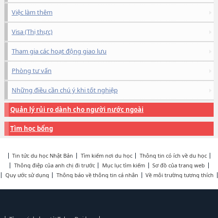
Việc làm thêm
Visa (Thị thực)
Tham gia các hoạt động giao lưu
Phòng tư vấn
Những điều cần chú ý khi tốt nghiệp
Quản lý rủi ro dành cho người nước ngoài
Tìm học bổng
Tin tức du học Nhật Bản
Tìm kiếm nơi du học
Thông tin có ích về du học
Thông điệp của anh chị đi trước
Mục lục tìm kiếm
Sơ đồ của trang web
Quy ước sử dụng
Thông báo về thông tin cá nhân
Về môi trường tương thích