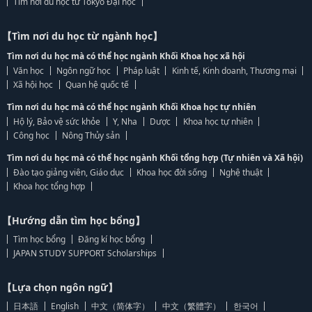
Tìm nơi du học từ Tokyo Đại học
【Tìm nơi du học từ ngành học】
Tìm nơi du học mà có thể học ngành Khối Khoa học xã hội
Văn học
Ngôn ngữ học
Pháp luật
Kinh tế, Kinh doanh, Thương mại
Xã hội học
Quan hệ quốc tế
Tìm nơi du học mà có thể học ngành Khối Khoa học tự nhiên
Hộ lý, Bảo vệ sức khỏe
Y, Nha
Dược
Khoa học tự nhiên
Công học
Nông Thủy sản
Tìm nơi du học mà có thể học ngành Khối tổng hợp (Tự nhiên và Xã hội)
Đào tạo giảng viên, Giáo dục
Khoa học đời sống
Nghệ thuật
Khoa học tổng hợp
【Hướng dẫn tìm học bổng】
Tìm học bổng
Đăng kí học bổng
JAPAN STUDY SUPPORT Scholarships
【Lựa chọn ngôn ngữ】
日本語
English
中文（简体字）
中文（繁體字）
한국어