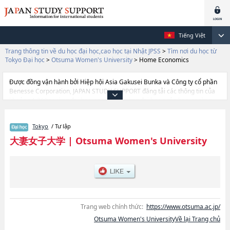
Tiếng Việt
Trang thông tin về du học đại học,cao học tại Nhật JPSS
>
Tìm nơi du học từ
Tokyo Đại học
>
Otsuma Women's University
>
Home Economics
Được đồng vận hành bởi Hiệp hội Asia Gakusei Bunka và Công ty cổ phần
Benesse Corporation, JAPAN STUDY SUPPORT đăng tải các thông tin của
khoảng 1.300 trường đại học, cao học, trường đại học ngắn hạn, trường
chuyên môn đang tiếp nhận du học sinh.
Tại đây có đăng các thông tin chi tiết về Otsuma Women's University, và
Tokyo
/ Tư lập
thông tin cần thiết dành cho du học sinh, như là về các Ngành Home
EconomicshoặcNgành HumanitieshoặcNgành Social Information
大妻女子大学
|
Otsuma Women's University
StudieshoặcNgành Human RelationshoặcNgành Comparative
CulturehoặcNgành Data Science (tentative translation), thông tin về từng
ngành học, thông tin liên quan đến thi tuyển như số lượng tuyển sinh, số
lượng trúng tuyển, cở sở trang thiết bị, hướng dẫn địa điểm v.v...
Trang web chính thức:
https://www.otsuma.ac.jp/
Otsuma Women's UniversityVề lại Trang chủ