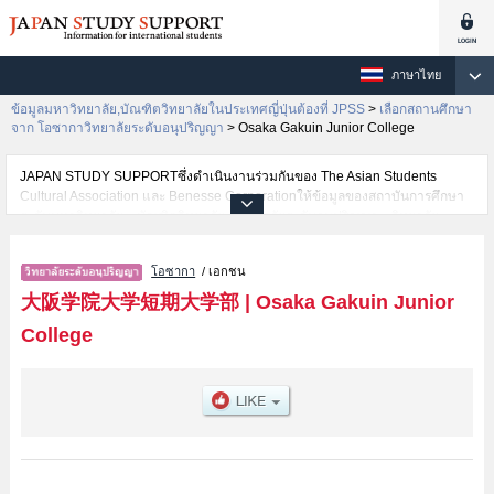
ภาษาไทย
ข้อมูลมหาวิทยาลัย,บัณฑิตวิทยาลัยในประเทศญี่ปุ่นต้องที่ JPSS
>
เลือกสถานศึกษา
จาก โอซากาวิทยาลัยระดับอนุปริญญา
>
Osaka Gakuin Junior College
JAPAN STUDY SUPPORTซึ่งดำเนินงานร่วมกันของ The Asian Students
Cultural Association และ Benesse Corporationให้ข้อมูลของสถาบันการศึกษา
ระดับมหาวิทยาลัย・บัณฑิตวิทยาลัย・วิทยาลัยระดับอนุปริญญา・วิทยาลัย
อาชีวศึกษากว่า1,300 แห่งที่กำลังเปิดรับสมัครนักศึกษาต่างชาติอยู่ ที่นี่จะให้
ข้อมูลรายละเอียดเกี่ยวกับOsaka Gakuin Junior College,ข้อมูลจำเป็นสำหรับ
โอซากา
/ เอกชน
นักศึกษาต่างชาติเช่นข้อมูลของแต่ละคณะ,ข้อมูลการสอบคัดเลือกเข้าศึกษาเช่น
จำนวนคนที่รับสมัครหรือจำนวนคนที่ผ่านการสอบคัดเลือกเป็นต้น,แนะนำสถาน
大阪学院大学短期大学部
|
Osaka Gakuin Junior
ที่,การเดินทางเป็นต้นไว้ด้วยดังนั้นขอเชิญใช้บริการค้นหาข้อมูลตามอัธยาศัย
College