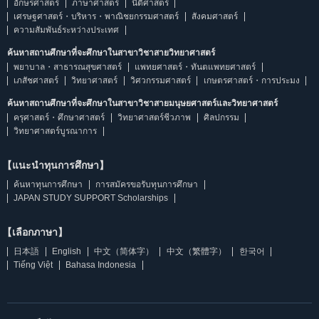
อักษรศาสตร์
ภาษาศาสตร์
นิติศาสตร์
เศรษฐศาสตร์・บริหาร・พาณิชยกรรมศาสตร์
สังคมศาสตร์
ความสัมพันธ์ระหว่างประเทศ
ค้นหาสถานศึกษาที่จะศึกษาในสาขาวิชาสายวิทยาศาสตร์
พยาบาล・สาธารณสุขศาสตร์
แพทยศาสตร์・ทันตแพทยศาสตร์
เภสัชศาสตร์
วิทยาศาสตร์
วิศวกรรมศาสตร์
เกษตรศาสตร์・การประมง
ค้นหาสถานศึกษาที่จะศึกษาในสาขาวิชาสายมนุษยศาสตร์และวิทยาศาสตร์
ครุศาสตร์・ศึกษาศาสตร์
วิทยาศาสตร์ชีวภาพ
ศิลปกรรม
วิทยาศาสตร์บูรณาการ
【แนะนำทุนการศึกษา】
ค้นหาทุนการศึกษา
การสมัครขอรับทุนการศึกษา
JAPAN STUDY SUPPORT Scholarships
【เลือกภาษา】
日本語
English
中文（简体字）
中文（繁體字）
한국어
Tiếng Việt
Bahasa Indonesia