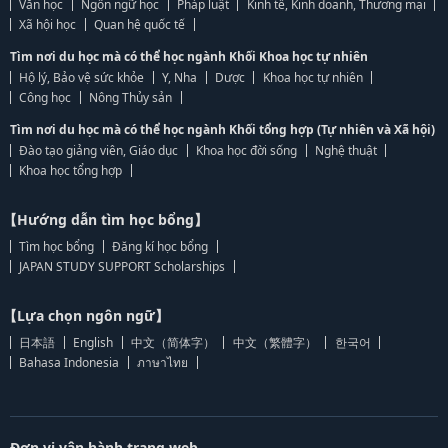
Văn học
Ngôn ngữ học
Pháp luật
Kinh tế, Kinh doanh, Thương mại
Xã hội học
Quan hệ quốc tế
Tìm nơi du học mà có thể học ngành Khối Khoa học tự nhiên
Hộ lý, Bảo vệ sức khỏe
Y, Nha
Dược
Khoa học tự nhiên
Công học
Nông Thủy sản
Tìm nơi du học mà có thể học ngành Khối tổng hợp (Tự nhiên và Xã hội)
Đào tạo giảng viên, Giáo dục
Khoa học đời sống
Nghệ thuật
Khoa học tổng hợp
【Hướng dẫn tìm học bổng】
Tìm học bổng
Đăng kí học bổng
JAPAN STUDY SUPPORT Scholarships
【Lựa chọn ngôn ngữ】
日本語
English
中文（简体字）
中文（繁體字）
한국어
Bahasa Indonesia
ภาษาไทย
Đơn vị vận hành trang web