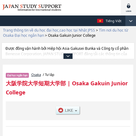
Tiếng Việt
Trang thông tin về du học đại học,cao học tại Nhật JPSS
>
Tìm nơi du học từ
Osaka Đại học ngắn hạn
>
Osaka Gakuin Junior College
Được đồng vận hành bởi Hiệp hội Asia Gakusei Bunka và Công ty cổ phần
Benesse Corporation, JAPAN STUDY SUPPORT đăng tải các thông tin của
khoảng 1.300 trường đại học, cao học, trường đại học ngắn hạn, trường
chuyên môn đang tiếp nhận du học sinh.
Tại đây có đăng các thông tin chi tiết về Osaka Gakuin Junior College, và
Osaka
/ Tư lập
thông tin cần thiết dành cho du học sinh, như là về các Ngành Business
Admistration, thông tin về từng ngành học, thông tin liên quan đến thi
大阪学院大学短期大学部
|
Osaka Gakuin Junior
tuyển như số lượng tuyển sinh, số lượng trúng tuyển, cở sở trang thiết bị,
College
hướng dẫn địa điểm v.v...