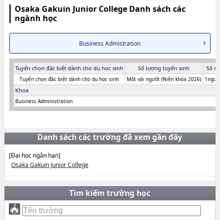
Osaka Gakuin Junior College Danh sách các
ngành học
Business Admistration
Tuyển chọn đặc biệt dành cho du học sinh
Số lượng tuyển sinh
Số n
Tuyển chọn đặc biệt dành cho du học sinh
Một vài người (Niên khóa 2026)
1người
Khoa
Business Administration
Danh sách các trường đã xem gần đây
[Đại học ngắn hạn]
Osaka Gakuin Junior College
Tìm kiếm trường học