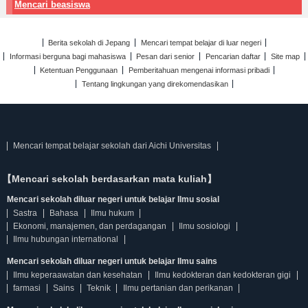
Mencari beasiswa
Berita sekolah di Jepang
Mencari tempat belajar di luar negeri
Informasi berguna bagi mahasiswa
Pesan dari senior
Pencarian daftar
Site map
Ketentuan Penggunaan
Pemberitahuan mengenai informasi pribadi
Tentang lingkungan yang direkomendasikan
Mencari tempat belajar sekolah dari Aichi Universitas
【Mencari sekolah berdasarkan mata kuliah】
Mencari sekolah diluar negeri untuk belajar Ilmu sosial
Sastra
Bahasa
Ilmu hukum
Ekonomi, manajemen, dan perdagangan
Ilmu sosiologi
Ilmu hubungan international
Mencari sekolah diluar negeri untuk belajar Ilmu sains
Ilmu keperaawatan dan kesehatan
Ilmu kedokteran dan kedokteran gigi
farmasi
Sains
Teknik
Ilmu pertanian dan perikanan