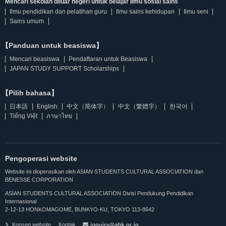
Mencari sekolah diluar negeri untuk belajar Ilmu sosial sains
Ilmu pendidikan dan pelatihan guru
Ilmu sains kehidupan
Ilmu seni
Sains umum
【Panduan untuk beasiswa】
Mencari beasiswa
Pendaftaran untuk Beasiswa
JAPAN STUDY SUPPORT Scholarships
【Pilih bahasa】
日本語
English
中文（简体字）
中文（繁體字）
한국어
Tiếng Việt
ภาษาไทย
Pengoperasi website
Website ini dioperasikan oleh ASIAN STUDENTS CULTURAL ASSOCIATION dan
BENESSE CORPORATION
ASIAN STUDENTS CULTURAL ASSOCIATION Divisi Pendukung Pendidikan
Internasional
2-12-13 HONKOMAGOME, BUNKYO-KU, TOKYO 113-8642
Konsep website
Kontak