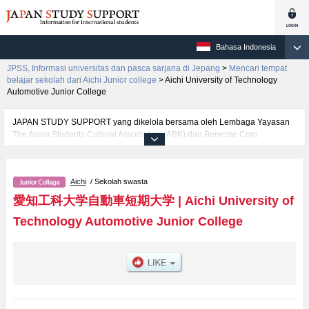
Bahasa Indonesia
JPSS, Informasi universitas dan pasca sarjana di Jepang
>
Mencari tempat
belajar sekolah dari Aichi Junior college
>
Aichi University of Technology
Automotive Junior College
JAPAN STUDY SUPPORT yang dikelola bersama oleh Lembaga Yayasan
The Asian Students Cultural Association (ABK) dan Benesse Corp.
menyediakan informasi sekitar 1300 universitas, pascasarjana, universitas
yunior, akademi kejuruan yang siap menerima mahasiswa(i) mancanegara.
Tersedia informasi rinci mengenai Aichi University of Technology Automotive
Aichi
/ Sekolah swasta
Junior College, mencakup informasi per fakultas seperti , serta berbagai
informasi yang berguna bagi mahasiswa(i) mancanegara seperti kuota
愛知工科大学自動車短期大学
|
Aichi University of
untuk jumlah pendaftar dan jumlah kelulusan ujian masuk mahasiswa(i)
Technology Automotive Junior College
mancanegara, informasi mengenai ujian masuk, prasarana kampus, akses
jalan, dan lainnya. Silakan memanfaatkannya.