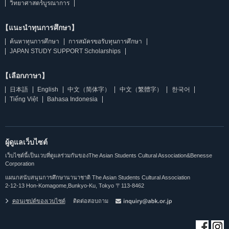
วิทยาศาสตร์บูรณาการ
【แนะนำทุนการศึกษา】
ค้นหาทุนการศึกษา
การสมัครขอรับทุนการศึกษา
JAPAN STUDY SUPPORT Scholarships
【เลือกภาษา】
日本語
English
中文（简体字）
中文（繁體字）
한국어
Tiếng Việt
Bahasa Indonesia
ผู้ดูแลเว็บไซต์
เว็บไซต์นี้เป็นเวบที่ดูแลร่วมกันของThe Asian Students Cultural Association&Benesse
Corporation
แผนกสนับสนุนการศึกษานานาชาติ The Asian Students Cultural Association
2-12-13 Hon-Komagome,Bunkyo-Ku, Tokyo 〒113-8462
คอนเซปต์ของเวบไซต์
ติดต่อสอบถาม