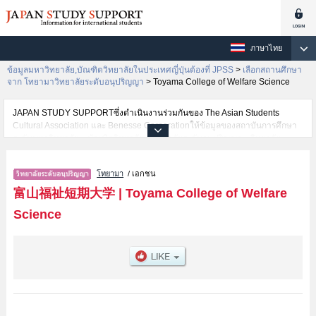
ภาษาไทย
ข้อมูลมหาวิทยาลัย,บัณฑิตวิทยาลัยในประเทศญี่ปุ่นต้องที่ JPSS
>
เลือกสถานศึกษา
จาก โทยามาวิทยาลัยระดับอนุปริญญา
>
Toyama College of Welfare Science
JAPAN STUDY SUPPORTซึ่งดำเนินงานร่วมกันของ The Asian Students
Cultural Association และ Benesse Corporationให้ข้อมูลของสถาบันการศึกษา
ระดับมหาวิทยาลัย・บัณฑิตวิทยาลัย・วิทยาลัยระดับอนุปริญญา・วิทยาลัย
อาชีวศึกษากว่า1,300 แห่งที่กำลังเปิดรับสมัครนักศึกษาต่างชาติอยู่ ที่นี่จะให้
ข้อมูลรายละเอียดเกี่ยวกับToyama College of Welfare Science,ข้อมูลจำเป็น
โทยามา
/ เอกชน
สำหรับนักศึกษาต่างชาติเช่นข้อมูลของแต่ละคณะ,ข้อมูลการสอบคัดเลือกเข้า
ศึกษาเช่นจำนวนคนที่รับสมัครหรือจำนวนคนที่ผ่านการสอบคัดเลือก
富山福祉短期大学
|
Toyama College of Welfare
เป็นต้น,แนะนำสถานที่,การเดินทางเป็นต้นไว้ด้วยดังนั้นขอเชิญใช้บริการค้นหา
Science
ข้อมูลตามอัธยาศัย