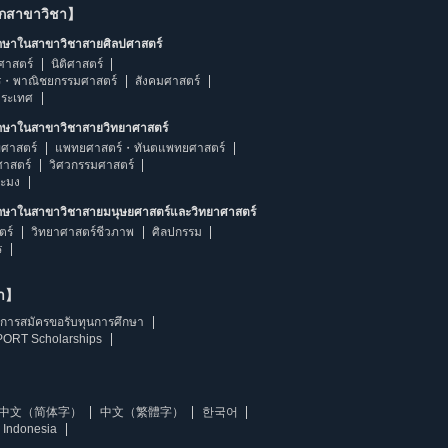
ากสาขาวิชา】
ึกษาในสาขาวิชาสายศิลปศาสตร์
ศาสตร์
นิติศาสตร์
ร・พาณิชยกรรมศาสตร์
สังคมศาสตร์
ประเทศ
ึกษาในสาขาวิชาสายวิทยาศาสตร์
ศาสตร์
แพทยศาสตร์・ทันตแพทยศาสตร์
ศาสตร์
วิศวกรรมศาสตร์
ระมง
ึกษาในสาขาวิชาสายมนุษยศาสตร์และวิทยาศาสตร์
ตร์
วิทยาศาสตร์ชีวภาพ
ศิลปกรรม
ร
ษา】
การสมัครขอรับทุนการศึกษา
ORT Scholarships
中文（简体字）
中文（繁體字）
한국어
 Indonesia