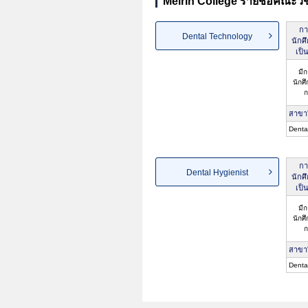
Meirin College รายชื่อคณะวิ
กา
Dental Technology
นักศ
เป็
มีก
นักศ
ก
สาขา
Denta
กา
Dental Hygienist
นักศ
เป็
มีก
นักศ
ก
สาขา
Denta