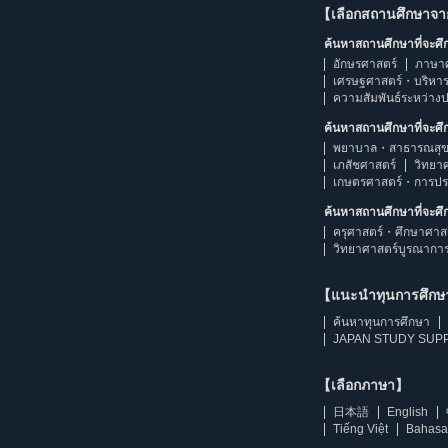
【เลือกสถานศึกษาจ
ค้นหาสถานศึกษาที่จะศ
อักษรศาสตร์
ภาษา
เศรษฐศาสตร์・บริหา
ความสัมพันธ์ระหว่าง
ค้นหาสถานศึกษาที่จะศ
พยาบาล・สาธารณสุข
เภสัชศาสตร์
วิทยา
เกษตรศาสตร์・การป
ค้นหาสถานศึกษาที่จะศ
ครุศาสตร์・ศึกษาศาส
วิทยาศาสตร์บูรณากา
【แนะนำทุนการศึก
ค้นหาทุนการศึกษา
JAPAN STUDY SUPP
【เลือกภาษา】
日本語
English
Tiếng Việt
Bahasa