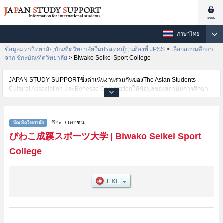
ภาษาไทย
ข้อมูลมหาวิทยาลัย,บัณฑิตวิทยาลัยในประเทศญี่ปุ่นต้องที่ JPSS
>
เลือกสถานศึกษา
จาก ชิกะบัณฑิตวิทยาลัย
>
Biwako Seikei Sport College
JAPAN STUDY SUPPORTซึ่งดำเนินงานร่วมกันของThe Asian Students
Cultural Association และBenesse Corporationให้ข้อมูลของสถาบันการศึกษา
ระดับมหาวิทยาลัย・บัณฑิตวิทยาลัย・วิทยาลัยระดับอนุปริญญา・วิทยาลัย
อาชีวศึกษากว่า1,300 แห่งที่กำลังเปิดรับสมัครนักศึกษาต่างชาติอยู่ ที่นี่จะให้
ข้อมูลรายละเอียดเกี่ยวกับBiwako Seikei Sport College,ข้อมูลจำเป็นสำหรับ
ชิกะ
/ เอกชน
นักศึกษาต่างชาติเช่น เป็นต้น,ข้อมูลของแต่ละสาขาวิจัย,ข้อมูลการสอบคัดเลือก
เข้าศึกษาเช่นจำนวนคนที่รับสมัครหรือจำนวนคนที่ผ่านการสอบคัดเลือก
びわこ成蹊スポーツ大学
|
Biwako Seikei Sport
เป็นต้น,แนะนำสถานที่,การเดินทางเป็นต้นไว้ด้วยดังนั้นขอเชิญใช้บริการค้นหา
College
ข้อมูลตามอัธยาศัย