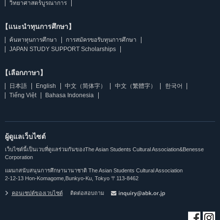
วิทยาศาสตร์บูรณาการ
【แนะนำทุนการศึกษา】
ค้นหาทุนการศึกษา
การสมัครขอรับทุนการศึกษา
JAPAN STUDY SUPPORT Scholarships
【เลือกภาษา】
日本語
English
中文（简体字）
中文（繁體字）
한국어
Tiếng Việt
Bahasa Indonesia
ผู้ดูแลเว็บไซต์
เว็บไซต์นี้เป็นเวบที่ดูแลร่วมกันของThe Asian Students Cultural Association&Benesse
Corporation
แผนกสนับสนุนการศึกษานานาชาติ The Asian Students Cultural Association
2-12-13 Hon-Komagome,Bunkyo-Ku, Tokyo 〒113-8462
คอนเซปต์ของเวบไซต์
ติดต่อสอบถาม