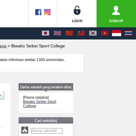
jana
>
Biwako Seikei Sport College
n informasi sekitar 1300 universitas,
rta berbagai informasi yang berguna bagi
nformasi mengenai ujian masuk, prasarana
[Pasca sarjana]
Biwako Seikei Sport
College