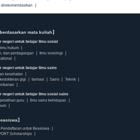
g direkomendasikan
berdasarkan mata kuliah】
 negeri untuk belajar Ilmu sosial
Ilmu hukum
n, dan perdagangan
Ilmu sosiologi
ational
r negeri untuk belajar Ilmu sains
dan kesehatan
kedokteran gigi
farmasi
Sains
Teknik
erikanan
 negeri untuk belajar Ilmu sosial sains
pelatihan guru
Ilmu sains kehidupan
mum
beasiswa】
Pendaftaran untuk Beasiswa
ORT Scholarships