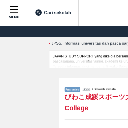
Cari sekolah
MENU
JPSS, Informasi universitas dan pasca sa
JAPAN STUDY SUPPORT yang dikelola bersama ol
pascasarjana, universitas yunior, akademi kej
Tersedia informasi rinci mengenai Biwako Seike
mahasiswa(i) mancanegara seperti kuota untuk 
kampus, akses jalan, dan lainnya. Silakan mem
Shiga
/ Sekolah swasta
びわこ成蹊スポーツ
College