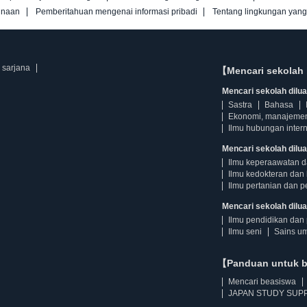
unaan
Pemberitahuan mengenai informasi pribadi
Tentang lingkungan yan
 sarjana
【Mencari sekolah 
Mencari sekolah diluar
Sastra
Bahasa
Ekonomi, manajeme
Ilmu hubungan intern
Mencari sekolah dilua
Ilmu keperaawatan 
Ilmu kedokteran dan 
Ilmu pertanian dan p
Mencari sekolah diluar
Ilmu pendidikan dan 
Ilmu seni
Sains u
【Panduan untuk 
Mencari beasiswa
JAPAN STUDY SUPP