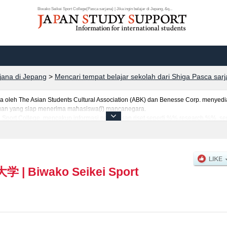
Biwako Seikei Sport College(Pasca sarjana) | Jika ingin belajar di Jepang, &q...
rjana di Jepang
>
Mencari tempat belajar sekolah dari Shiga Pasca sar
eh The Asian Students Cultural Association (ABK) dan Benesse Corp. menyediaka
uruan yang siap menerima mahasiswa(i) mancanegara.
i Sport College, mencakup informasi per jurusan riset seperti %% research %%, se
jumlah pendaftar dan jumlah kelulusan ujian masuk mahasiswa(i) mancanegara, i
anfaatkannya.
大学
|
Biwako Seikei Sport