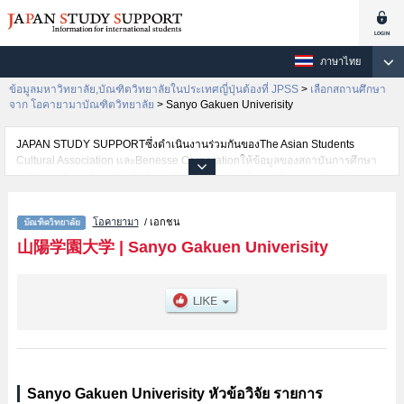
ภาษาไทย
ข้อมูลมหาวิทยาลัย,บัณฑิตวิทยาลัยในประเทศญี่ปุ่นต้องที่ JPSS
>
เลือกสถานศึกษา
จาก โอคายามาบัณฑิตวิทยาลัย
>
Sanyo Gakuen Univerisity
JAPAN STUDY SUPPORTซึ่งดำเนินงานร่วมกันของThe Asian Students
Cultural Association และBenesse Corporationให้ข้อมูลของสถาบันการศึกษา
ระดับมหาวิทยาลัย・บัณฑิตวิทยาลัย・วิทยาลัยระดับอนุปริญญา・วิทยาลัย
อาชีวศึกษากว่า1,300 แห่งที่กำลังเปิดรับสมัครนักศึกษาต่างชาติอยู่ ที่นี่จะให้
ข้อมูลรายละเอียดเกี่ยวกับSanyo Gakuen Univerisity,ข้อมูลจำเป็นสำหรับ
โอคายามา
/ เอกชน
นักศึกษาต่างชาติเช่น เป็นต้น,ข้อมูลของแต่ละสาขาวิจัย,ข้อมูลการสอบคัดเลือก
เข้าศึกษาเช่นจำนวนคนที่รับสมัครหรือจำนวนคนที่ผ่านการสอบคัดเลือก
山陽学園大学
|
Sanyo Gakuen Univerisity
เป็นต้น,แนะนำสถานที่,การเดินทางเป็นต้นไว้ด้วยดังนั้นขอเชิญใช้บริการค้นหา
ข้อมูลตามอัธยาศัย
Sanyo Gakuen Univerisity หัวข้อวิจัย รายการ