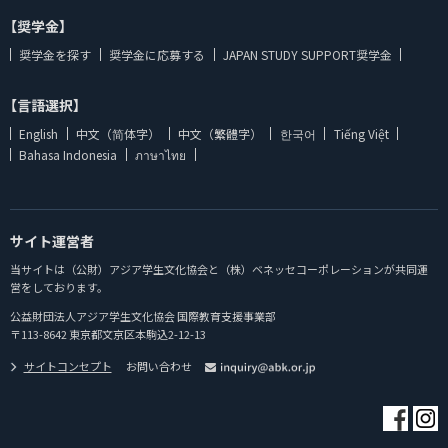
【奨学金】
奨学金を探す
奨学金に応募する
JAPAN STUDY SUPPORT奨学金
【言語選択】
English
中文（简体字）
中文（繁體字）
한국어
Tiếng Việt
Bahasa Indonesia
ภาษาไทย
サイト運営者
当サイトは（公財）アジア学生文化協会と（株）ベネッセコーポレーションが共同運
営をしております。
公益財団法人アジア学生文化協会 国際教育支援事業部
〒113-8642 東京都文京区本駒込2-12-13
サイトコンセプト
お問い合わせ