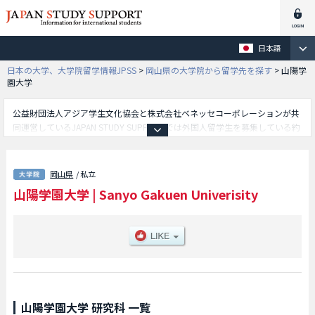
日本語
日本の大学、大学院留学情報JPSS
>
岡山県の大学院から留学先を探す
>
山陽学
園大学
公益財団法人アジア学生文化協会と株式会社ベネッセコーポレーションが共
同運営しているJAPAN STUDY SUPPORTでは外国人留学生を募集している約
1,300校の大学・大学院・短大・専門学校情報を掲載しています。
こちらでは山陽学園大学に関する詳細情報を記載しており、等、研究科別情
報や、募集定員や合格者数など入試情報、施設案内、アクセスなど外国人留
岡山県
/ 私立
学生に必要な情報を掲載しているので是非ご利用ください。
山陽学園大学
|
Sanyo Gakuen Univerisity
山陽学園大学 研究科 一覧