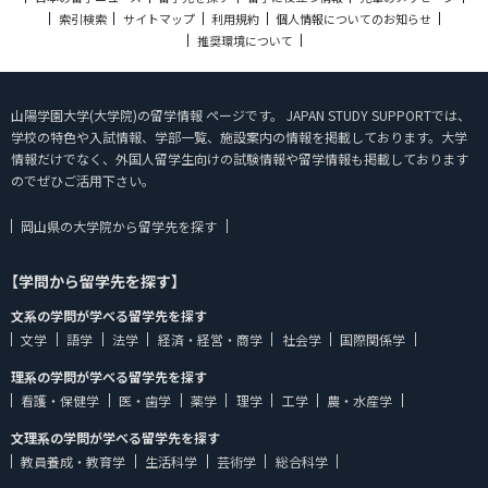
索引検索
サイトマップ
利用規約
個人情報についてのお知らせ
推奨環境について
山陽学園大学(大学院)の留学情報 ページです。 JAPAN STUDY SUPPORTでは、
学校の特色や入試情報、学部一覧、施設案内の情報を掲載しております。大学
情報だけでなく、外国人留学生向けの試験情報や留学情報も掲載しております
のでぜひご活用下さい。
岡山県の大学院から留学先を探す
【学問から留学先を探す】
文系の学問が学べる留学先を探す
文学
語学
法学
経済・経営・商学
社会学
国際関係学
理系の学問が学べる留学先を探す
看護・保健学
医・歯学
薬学
理学
工学
農・水産学
文理系の学問が学べる留学先を探す
教員養成・教育学
生活科学
芸術学
総合科学