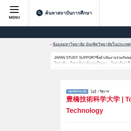
ค้นหาสถาบันการศึกษา
MENU
ข้อมูลมหาวิทยาลัย,บัณฑิตวิทยาลัยในประเทศญี่
JAPAN STUDY SUPPORTซึ่งดำเนินงานร่วมกันของT
วิทยาลัย・วิทยาลัยระดับอนุปริญญา・วิทยาลัยอาชีวศึกษ
จำเป็นสำหรับนักศึกษาต่างชาติเช่นEngineering เป
สถานที่,การเดินทางเป็นต้นไว้ด้วยดังนั้นขอเชิญใช้
ไอจิ
/ รัฐบาล
豊橋技術科学大学
|
T
Technology