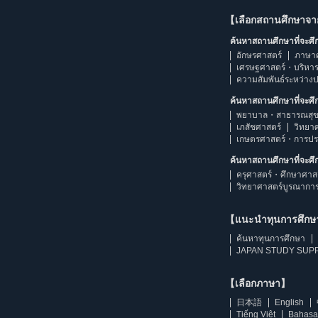
【เลือกสถานศึกษาจ
ค้นหาสถานศึกษาที่จะศ
อักษรศาสตร์
ภาษา
เศรษฐศาสตร์・บริหา
ความสัมพันธ์ระหว่าง
ค้นหาสถานศึกษาที่จะศ
พยาบาล・สาธารณสุข
เภสัชศาสตร์
วิทยา
เกษตรศาสตร์・การป
ค้นหาสถานศึกษาที่จะศ
ครุศาสตร์・ศึกษาศาส
วิทยาศาสตร์บูรณากา
【แนะนำทุนการศึก
ค้นหาทุนการศึกษา
JAPAN STUDY SUPP
【เลือกภาษา】
日本語
English
Tiếng Việt
Bahasa