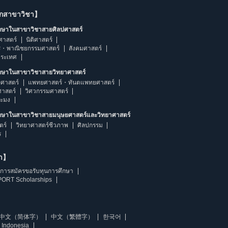
ากสาขาวิชา】
ึกษาในสาขาวิชาสายศิลปศาสตร์
ศาสตร์
นิติศาสตร์
ร・พาณิชยกรรมศาสตร์
สังคมศาสตร์
ประเทศ
ึกษาในสาขาวิชาสายวิทยาศาสตร์
ศาสตร์
แพทยศาสตร์・ทันตแพทยศาสตร์
ศาสตร์
วิศวกรรมศาสตร์
ระมง
ึกษาในสาขาวิชาสายมนุษยศาสตร์และวิทยาศาสตร์
ตร์
วิทยาศาสตร์ชีวภาพ
ศิลปกรรม
ร
ษา】
การสมัครขอรับทุนการศึกษา
ORT Scholarships
中文（简体字）
中文（繁體字）
한국어
 Indonesia