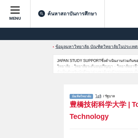
ค้นหาสถาบันการศึกษา
MENU
ข้อมูลมหาวิทยาลัย,บัณฑิตวิทยาลัยในประเทศญี่
JAPAN STUDY SUPPORTซึ่งดำเนินงานร่วมกันของT
วิทยาลัย・วิทยาลัยระดับอนุปริญญา・วิทยาลัยอาชีวศึกษ
จำเป็นสำหรับนักศึกษาต่างชาติเช่นEngineering เป
สถานที่,การเดินทางเป็นต้นไว้ด้วยดังนั้นขอเชิญใช้
ไอจิ
/ รัฐบาล
豊橋技術科学大学
|
T
Technology