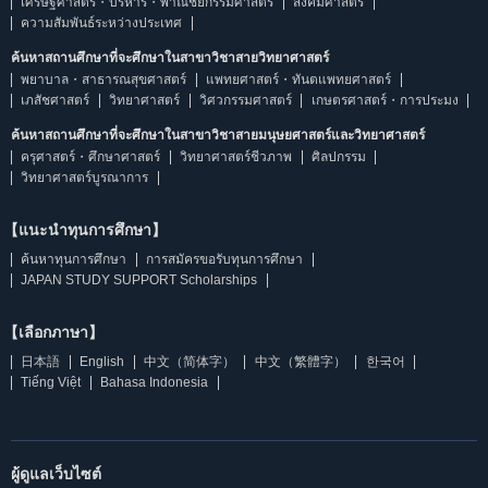
เศรษฐศาสตร์・บริหาร・พาณิชยกรรมศาสตร์
สังคมศาสตร์
ความสัมพันธ์ระหว่างประเทศ
ค้นหาสถานศึกษาที่จะศึกษาในสาขาวิชาสายวิทยาศาสตร์
พยาบาล・สาธารณสุขศาสตร์
แพทยศาสตร์・ทันตแพทยศาสตร์
เภสัชศาสตร์
วิทยาศาสตร์
วิศวกรรมศาสตร์
เกษตรศาสตร์・การประมง
ค้นหาสถานศึกษาที่จะศึกษาในสาขาวิชาสายมนุษยศาสตร์และวิทยาศาสตร์
ครุศาสตร์・ศึกษาศาสตร์
วิทยาศาสตร์ชีวภาพ
ศิลปกรรม
วิทยาศาสตร์บูรณาการ
【แนะนำทุนการศึกษา】
ค้นหาทุนการศึกษา
การสมัครขอรับทุนการศึกษา
JAPAN STUDY SUPPORT Scholarships
【เลือกภาษา】
日本語
English
中文（简体字）
中文（繁體字）
한국어
Tiếng Việt
Bahasa Indonesia
ผู้ดูแลเว็บไซต์