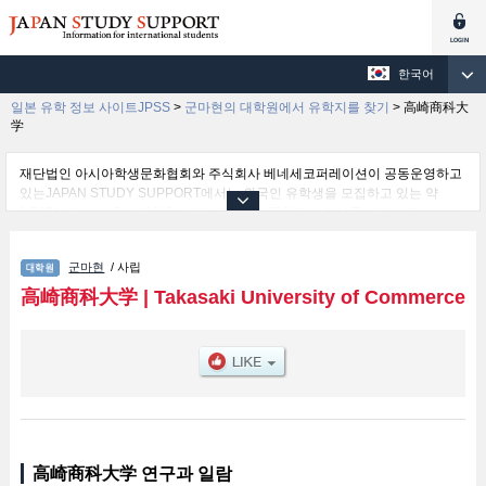
한국어
일본 유학 정보 사이트JPSS
>
군마현의 대학원에서 유학지를 찾기
>
高崎商科大
学
재단법인 아시아학생문화협회와 주식회사 베네세코퍼레이션이 공동운영하고
있는JAPAN STUDY SUPPORT에서는 외국인 유학생을 모집하고 있는 약
1,300여 개의 대학・대학원・단기대학・전문학교의 정보를 게재하고 있습니
다.
여기에서는 高崎商科大学 관한 자세한 정보를 게재하고 있어 Commerce 등의
군마현
/ 사립
연구과별 정보, 모집정원과 합격자수 등의 입시정보, 시설안내, 교통정보 등 외
국인 유학생에게 유익하고 필요한 정보를 게재하고 있으므로 많이 이용해 주시
高崎商科大学
|
Takasaki University of Commerce
기 바랍니다.
高崎商科大学 연구과 일람