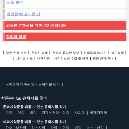
상담 창구
졸업할 때 유의할 점
외국인 유학생을 위한 위기관리강좌
장학금 검색
일본 유학 뉴스
유학처 검색
유학에 유익한 정보
선배들의 메시지
색인검색
사이트 지도
이용약관
개인정보의 수집 및 이용
권장 환경 안내
군마현의 대학원에서 유학지를 찾기
학문분야로 유학지를 찾기
문과계학문을 배울 수 있는 유학지를 찾기
문학
어학
법학
경제・경영・상학
사회학
국제관계학
이과계학문을 배울 수 있는 유학지를 찾기
간호・보건학
의・치학
약학
이학
공학
농・수산학