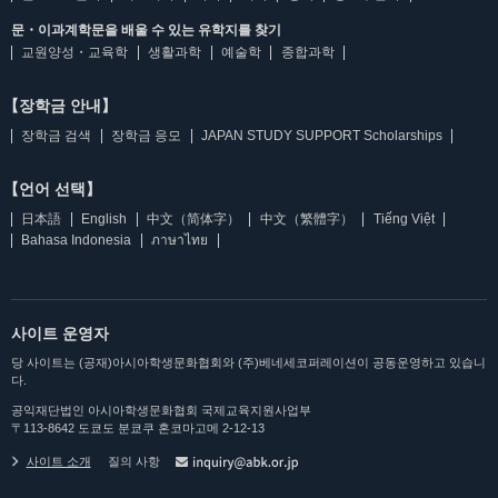
문・이과계학문을 배울 수 있는 유학지를 찾기
교원양성・교육학
생활과학
예술학
종합과학
【장학금 안내】
장학금 검색
장학금 응모
JAPAN STUDY SUPPORT Scholarships
【언어 선택】
日本語
English
中文（简体字）
中文（繁體字）
Tiếng Việt
Bahasa Indonesia
ภาษาไทย
사이트 운영자
당 사이트는 (공재)아시아학생문화협회와 (주)베네세코퍼레이션이 공동운영하고 있습니
다.
공익재단법인 아시아학생문화협회 국제교육지원사업부
〒113-8642 도쿄도 분쿄쿠 혼코마고메 2-12-13
사이트 소개
질의 사항