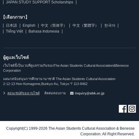
JAPAN STUDY SUPPORT Scholarships
【เลือกภาษา】
日本語
English
中文（简体字）
中文（繁體字）
한국어
Tiếng Việt
Bahasa Indonesia
ผู้ดูแลเว็บไซต์
เว็บไซต์นี้เป็นเวบที่ดูแลร่วมกันของThe Asian Students Cultural Association&Benesse
Corporation
แผนกสนับสนุนการศึกษานานาชาติ The Asian Students Cultural Association
2-12-13 Hon-Komagome,Bunkyo-Ku, Tokyo 〒113-8462
คอนเซปต์ของเวบไซต์
ติดต่อสอบถาม
Copyright(C) 1999-2026 The Asian Students Cultural Association & Benesse
Corporation. All Right Reserved.