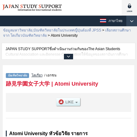
ภาษาไทย
ข้อมูลมหาวิทยาลัย,บัณฑิตวิทยาลัยในประเทศญี่ปุ่นต้องที่ JPSS
>
เลือกสถานศึกษา
จาก โตเกียวบัณฑิตวิทยาลัย
>
Atomi University
JAPAN STUDY SUPPORTซึ่งดำเนินงานร่วมกันของThe Asian Students
Cultural Association และBenesse Corporationให้ข้อมูลของสถาบันการศึกษา
ระดับมหาวิทยาลัย・บัณฑิตวิทยาลัย・วิทยาลัยระดับอนุปริญญา・วิทยาลัย
อาชีวศึกษากว่า1,300 แห่งที่กำลังเปิดรับสมัครนักศึกษาต่างชาติอยู่ ที่นี่จะให้
ข้อมูลรายละเอียดเกี่ยวกับAtomi University,ข้อมูลจำเป็นสำหรับนักศึกษาต่างชาติ
โตเกียว
/ เอกชน
เช่นGraduate school of HumanitiesหรือGraduate school of Management
เป็นต้น,ข้อมูลของแต่ละสาขาวิจัย,ข้อมูลการสอบคัดเลือกเข้าศึกษาเช่นจำนวนคน
跡見学園女子大学
|
Atomi University
ที่รับสมัครหรือจำนวนคนที่ผ่านการสอบคัดเลือกเป็นต้น,แนะนำสถานที่,การเดิน
ทางเป็นต้นไว้ด้วยดังนั้นขอเชิญใช้บริการค้นหาข้อมูลตามอัธยาศัย
Atomi University หัวข้อวิจัย รายการ