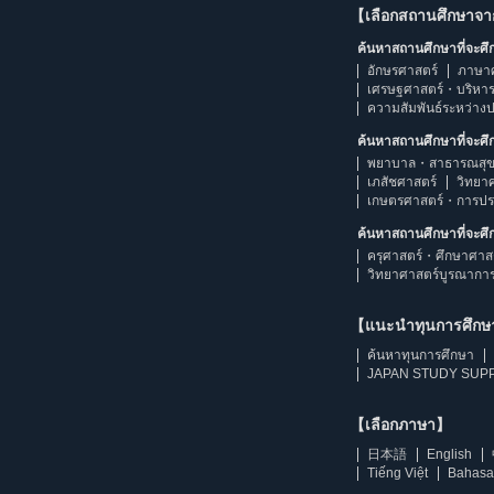
【เลือกสถานศึกษาจ
ค้นหาสถานศึกษาที่จะศ
อักษรศาสตร์
ภาษา
เศรษฐศาสตร์・บริหา
ความสัมพันธ์ระหว่าง
ค้นหาสถานศึกษาที่จะศ
พยาบาล・สาธารณสุข
เภสัชศาสตร์
วิทยา
เกษตรศาสตร์・การป
ค้นหาสถานศึกษาที่จะศ
ครุศาสตร์・ศึกษาศาส
วิทยาศาสตร์บูรณากา
【แนะนำทุนการศึก
ค้นหาทุนการศึกษา
JAPAN STUDY SUPP
【เลือกภาษา】
日本語
English
Tiếng Việt
Bahasa