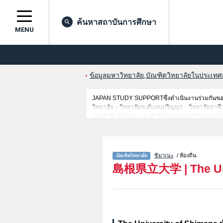
ค้นหาสถาบันการศึกษา
MENU
ข้อมูลมหาวิทยาลัย,บัณฑิตวิทยาลัยในประเทศญี่
JAPAN STUDY SUPPORTซึ่งดำเนินงานร่วมกันของT
วิทยาลัย・วิทยาลัยระดับอนุปริญญา・วิทยาลัยอาชีวศึกษ
สำหรับนักศึกษาต่างชาติเช่นGraduate School of N
รับสมัครหรือจำนวนคนที่ผ่านการสอบคัดเลือกเป็นต้น
ชิมาเนะ
/ ท้องถิ่น
島根県立大学
|
The U