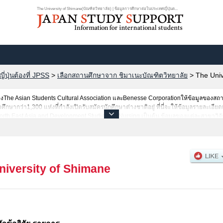
The University of Shimane(บัณฑิตวิทยาลัย) | ข้อมูลการศึกษาต่อในประเทศญี่ปุ่นต...
ปุ่นต้องที่ JPSS
>
เลือกสถานศึกษาจาก ชิมาเนะบัณฑิตวิทยาลัย
>
The Univ
he Asian Students Cultural Association และBenesse Corporationให้ข้อมูลของสถ
ากว่า1,300 แห่งที่กำลังเปิดรับสมัครนักศึกษาต่างชาติอยู่ ที่นี่จะให้ข้อมูลรายละเอียด
orth East Asia and Development StudiesหรือNursing เป็นต้น,ข้อมูลของแต่ละสาขาวิจั
,แนะนำสถานที่,การเดินทางเป็นต้นไว้ด้วยดังนั้นขอเชิญใช้บริการค้นหาข้อมูลตามอัธยาศ
niversity of Shimane