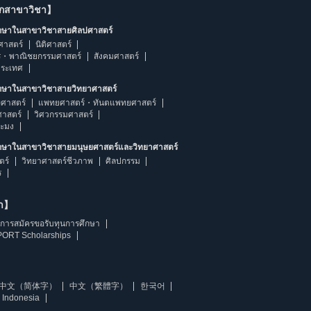
ากสาขาวิชา】
ึกษาในสาขาวิชาสายศิลปศาสตร์
ศาสตร์
นิติศาสตร์
ร・พาณิชยกรรมศาสตร์
สังคมศาสตร์
ประเทศ
ึกษาในสาขาวิชาสายวิทยาศาสตร์
ศาสตร์
แพทยศาสตร์・ทันตแพทยศาสตร์
ศาสตร์
วิศวกรรมศาสตร์
ระมง
ึกษาในสาขาวิชาสายมนุษยศาสตร์และวิทยาศาสตร์
ตร์
วิทยาศาสตร์ชีวภาพ
ศิลปกรรม
ร
ษา】
การสมัครขอรับทุนการศึกษา
ORT Scholarships
中文（简体字）
中文（繁體字）
한국어
 Indonesia