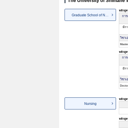
The University of Shimane หั
หลักสู
Graduate School of North East...
การค
มีกา
วิชาเ
Maste
หลักสู
การค
มีกา
วิชาเ
Docto
หลักสู
Nursing
หลักสู