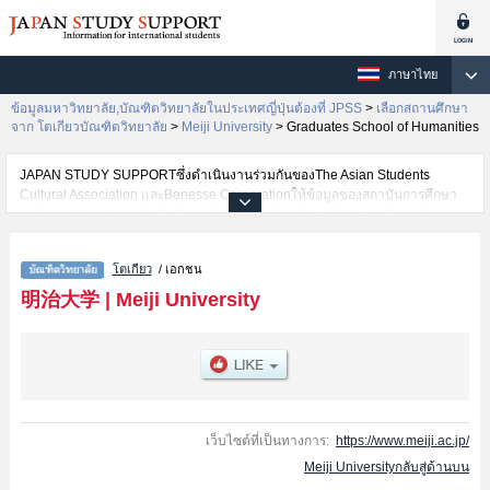
ภาษาไทย
ข้อมูลมหาวิทยาลัย,บัณฑิตวิทยาลัยในประเทศญี่ปุ่นต้องที่ JPSS
>
เลือกสถานศึกษา
จาก โตเกียวบัณฑิตวิทยาลัย
>
Meiji University
>
Graduates School of Humanities
JAPAN STUDY SUPPORTซึ่งดำเนินงานร่วมกันของThe Asian Students
Cultural Association และBenesse Corporationให้ข้อมูลของสถาบันการศึกษา
ระดับมหาวิทยาลัย・บัณฑิตวิทยาลัย・วิทยาลัยระดับอนุปริญญา・วิทยาลัย
อาชีวศึกษากว่า1,300 แห่งที่กำลังเปิดรับสมัครนักศึกษาต่างชาติอยู่ ที่นี่จะให้
ข้อมูลรายละเอียดเกี่ยวกับMeiji University,ข้อมูลจำเป็นสำหรับนักศึกษาต่างชาติ
โตเกียว
/ เอกชน
เช่นGraduate School of LawหรือGraduate School of CommerceหรือGraduate
school of Political Science and EconomicsหรือGraduate School of Business
明治大学
|
Meiji University
AdministrationหรือGraduate School of Arts and LettersหรือGraduate School
of Science and TechnologyหรือGraduate School of
AgricultureหรือProfessional AccountancyหรือGovernance
StudiesหรือGraduate School of Global BusinessหรือGraduate School of
Information and CommunicationหรือGraduates School of
HumanitiesหรือAdvanced Mathematical SciencesหรือGraduate School of
Global Japanese StudiesหรือGraduate School of Global Governance
เว็บไซต์ที่เป็นทางการ:
https://www.meiji.ac.jp/
เป็นต้น,ข้อมูลของแต่ละสาขาวิจัย,ข้อมูลการสอบคัดเลือกเข้าศึกษาเช่นจำนวนคน
Meiji Universityกลับสู่ด้านบน
ที่รับสมัครหรือจำนวนคนที่ผ่านการสอบคัดเลือกเป็นต้น,แนะนำสถานที่,การเดิน