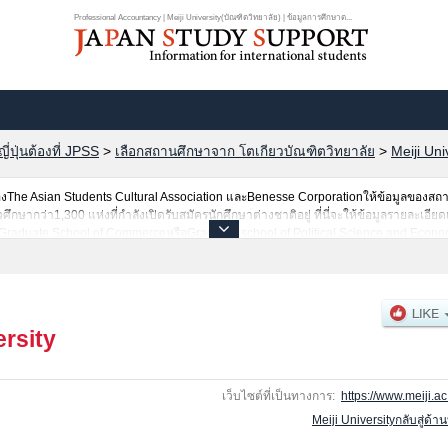
Professional Accountancy | Meiji University(บัณฑิตวิทยาลัย) | ข้อมูลการศึกษาต...
ปุ่นต้องที่ JPSS
>
เลือกสถานศึกษาจาก โตเกียวบัณฑิตวิทยาลัย
>
Meiji Uni
he Asian Students Cultural Association และBenesse Corporationให้ข้อมูลของสถ
ากว่า1,300 แห่งที่กำลังเปิดรับสมัครนักศึกษาต่างชาติอยู่ ที่นี่จะให้ข้อมูลรายละเอียดเ
อGraduate School of CommerceหรือGraduate school of Political Science and Econo
LettersหรือGraduate School of Science and TechnologyหรือGraduate School of Agric
e School of Global BusinessหรือGraduate School of Information and Communicati
รือGraduate School of Global Japanese StudiesหรือGraduate School of Global Gov
รือจำนวนคนที่ผ่านการสอบคัดเลือกเป็นต้น,แนะนำสถานที่,การเดินทางเป็นต้นไว้ด้วยดังน
ersity
เว็บไซต์ที่เป็นทางการ:
https://www.meiji.ac.
Meiji Universityกลับสู่ด้า