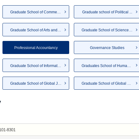
Graduate School of Commerce
Graduate school of Political ...
Graduate School of Arts and L...
Graduate School of Science an...
Professional Accountancy
Governance Studies
Graduate School of Informatio...
Graduates School of Humanities
Graduate School of Global Jap...
Graduate School of Global Gov...
y
101-8301