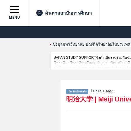
ค้นหาสถาบันการศึกษา
MENU
ข้อมูลมหาวิทยาลัย,บัณฑิตวิทยาลัยในประเทศญี่
JAPAN STUDY SUPPORTซึ่งดำเนินงานร่วมกันของT
วิทยาลัย・วิทยาลัยระดับอนุปริญญา・วิทยาลัยอาชีวศึกษ
นักศึกษาต่างชาติเช่นGraduate School of Lawหรื
AdministrationหรือGraduate School of Arts and 
AccountancyหรือGovernance StudiesหรือGraduat
HumanitiesหรือAdvanced Mathematical Sciencesห
การสอบคัดเลือกเข้าศึกษาเช่นจำนวนคนที่รับสมัครห
โตเกียว
/ เอกชน
明治大学
|
Meiji Univ