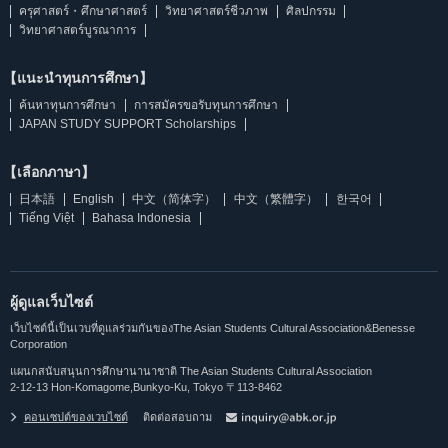
ครุศาสตร์・ศึกษาศาสตร์
วิทยาศาสตร์ชีวภาพ
ศิลปกรรม
วิทยาศาสตร์บูรณาการ
【แนะนำทุนการศึกษา】
ค้นหาทุนการศึกษา
การสมัครขอรับทุนการศึกษา
JAPAN STUDY SUPPORT Scholarships
【เลือกภาษา】
日本語
English
中文（简体字）
中文（繁體字）
한국어
Tiếng Việt
Bahasa Indonesia
ผู้ดูแลเว็บไซต์
เว็บไซต์นี้เป็นเวบที่ดูแลร่วมกันของThe Asian Students Cultural Association&Benesse
Corporation
แผนกสนับสนุนการศึกษานานาชาติ The Asian Students Cultural Association
2-12-13 Hon-Komagome,Bunkyo-Ku, Tokyo 〒113-8462
คอนเซปต์ของเวบไซต์
ติดต่อสอบถาม