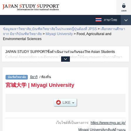
ภาษาไทย
ข้อมูลมหาวิทยาลัย,บัณฑิตวิทยาลัยในประเทศญี่ปุ่นต้องที่ JPSS
>
เลือกสถานศึกษา
จาก มิยากิบัณฑิตวิทยาลัย
>
Miyagi University
>
Food, Agricultural and
Environmental Sciences
JAPAN STUDY SUPPORTซึ่งดำเนินงานร่วมกันของThe Asian Students
Cultural Association และBenesse Corporationให้ข้อมูลของสถาบันการศึกษา
ระดับมหาวิทยาลัย・บัณฑิตวิทยาลัย・วิทยาลัยระดับอนุปริญญา・วิทยาลัย
อาชีวศึกษากว่า1,300 แห่งที่กำลังเปิดรับสมัครนักศึกษาต่างชาติอยู่ ที่นี่จะให้
ข้อมูลรายละเอียดเกี่ยวกับMiyagi University,ข้อมูลจำเป็นสำหรับนักศึกษาต่าง
มิยากิ
/ ท้องถิ่น
ชาติเช่นProject DesignหรือNursingหรือFood, Agricultural and Environmental
Sciences เป็นต้น,ข้อมูลของแต่ละสาขาวิจัย,ข้อมูลการสอบคัดเลือกเข้าศึกษาเช่น
宮城大学
|
Miyagi University
จำนวนคนที่รับสมัครหรือจำนวนคนที่ผ่านการสอบคัดเลือกเป็นต้น,แนะนำสถาน
ที่,การเดินทางเป็นต้นไว้ด้วยดังนั้นขอเชิญใช้บริการค้นหาข้อมูลตามอัธยาศัย
เว็บไซต์ที่เป็นทางการ:
https://www.myu.ac.jp/
Miyagi Universityกลับสู่ด้านบน