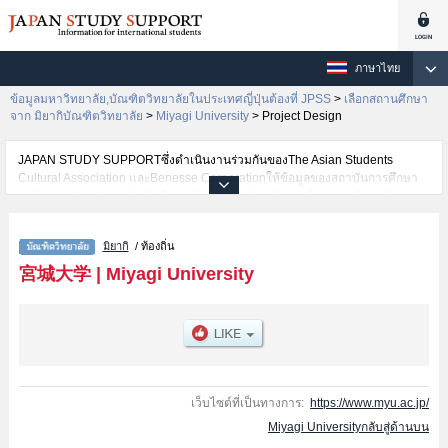
ภาษาไทย
ข้อมูลมหาวิทยาลัย,บัณฑิตวิทยาลัยในประเทศญี่ปุ่นต้องที่ JPSS
>
เลือกสถานศึกษา
จาก มิยากิบัณฑิตวิทยาลัย
>
Miyagi University
>
Project Design
JAPAN STUDY SUPPORTซึ่งดำเนินงานร่วมกันของThe Asian Students
Cultural Association และBenesse Corporationให้ข้อมูลของสถาบันการศึกษา
ระดับมหาวิทยาลัย・บัณฑิตวิทยาลัย・วิทยาลัยระดับอนุปริญญา・วิทยาลัย
อาชีวศึกษากว่า1,300 แห่งที่กำลังเปิดรับสมัครนักศึกษาต่างชาติอยู่ ที่นี่จะให้
ข้อมูลรายละเอียดเกี่ยวกับMiyagi University,ข้อมูลจำเป็นสำหรับนักศึกษาต่าง
มิยากิ
/ ท้องถิ่น
ชาติเช่นProject DesignหรือNursingหรือFood, Agricultural and Environmental
Sciences เป็นต้น,ข้อมูลของแต่ละสาขาวิจัย,ข้อมูลการสอบคัดเลือกเข้าศึกษาเช่น
宮城大学
|
Miyagi University
จำนวนคนที่รับสมัครหรือจำนวนคนที่ผ่านการสอบคัดเลือกเป็นต้น,แนะนำสถาน
ที่,การเดินทางเป็นต้นไว้ด้วยดังนั้นขอเชิญใช้บริการค้นหาข้อมูลตามอัธยาศัย
เว็บไซต์ที่เป็นทางการ:
https://www.myu.ac.jp/
Miyagi Universityกลับสู่ด้านบน