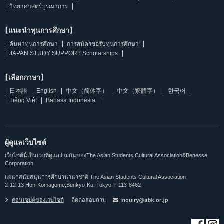
วิทยาศาสตร์บูรณาการ
【แนะนำทุนการศึกษา】
ค้นหาทุนการศึกษา
การสมัครขอรับทุนการศึกษา
JAPAN STUDY SUPPORT Scholarships
【เลือกภาษา】
日本語
English
中文（简体字）
中文（繁體字）
한국어
Tiếng Việt
Bahasa Indonesia
ผู้ดูแลเว็บไซต์
เว็บไซต์นี้เป็นเวบที่ดูแลร่วมกันของThe Asian Students Cultural Association&Benesse
Corporation
แผนกสนับสนุนการศึกษานานาชาติ The Asian Students Cultural Association
2-12-13 Hon-Komagome,Bunkyo-Ku, Tokyo 〒113-8462
คอนเซปต์ของเวบไซต์
ติดต่อสอบถาม