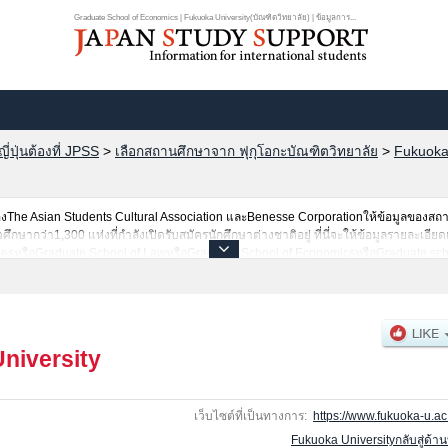
Graduate School of Economics | Fukuoka University(บัณฑิตวิทยาลัย) | ข้อมูลการ...
ปุ่นต้องที่ JPSS
>
เลือกสถานศึกษาจาก ฟุกุโอกะบัณฑิตวิทยาลัย
>
Fukuoka 
he Asian Students Cultural Association และBenesse Corporationให้ข้อมูลของสถ
ากว่า1,300 แห่งที่กำลังเปิดรับสมัครนักศึกษาต่างชาติอยู่ ที่นี่จะให้ข้อมูลรายละเอียด
tiesหรือGraduate School of LawหรือGraduate School of EconomicsหรือGraduate sc
edical SciencesหรือPharmaceutical SciencesหรือSports and Health ScienceหรือGrad
าเช่นจำนวนคนที่รับสมัครหรือจำนวนคนที่ผ่านการสอบคัดเลือกเป็นต้น,แนะนำสถานที่,การเ
niversity
เว็บไซต์ที่เป็นทางการ:
https://www.fukuoka-u.ac.
Fukuoka Universityกลับสู่ด้า