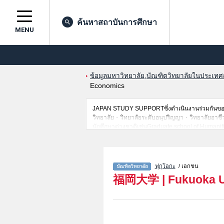
ค้นหาสถาบันการศึกษา
MENU
ข้อมูลมหาวิทยาลัย,บัณฑิตวิทยาลัยในประเทศญี่
Economics
JAPAN STUDY SUPPORTซึ่งดำเนินงานร่วมกันของT
วิทยาลัย・วิทยาลัยระดับอนุปริญญา・วิทยาลัยอาชีวศึกษ
นักศึกษาต่างชาติเช่นGraduate school of Humani
ScienceหรือGraduate School of EngineeringหรือM
ของแต่ละสาขาวิจัย,ข้อมูลการสอบคัดเลือกเข้าศึกษ
ข้อมูลตามอัธยาศัย
ฟุกุโอกะ
/ เอกชน
福岡大学
|
Fukuoka U