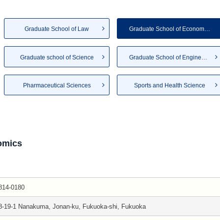
Graduate School of Law
Graduate School of Economics
Graduate school of Science
Graduate School of Engineering
Pharmaceutical Sciences
Sports and Health Science
omics
814-0180
8-19-1 Nanakuma, Jonan-ku, Fukuoka-shi, Fukuoka