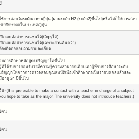
มี
ใช้การสอบวัดระดับภาษาญี่ปุ่น (ผ่านระดับ N2 (ระดับ2)ขึ้นไป)หรือไม่ก็ใช้การสอบ
เข้าศึกษาต่อในประเทศญี่ปุ่น
เปิดเผยต่อสาธารณชนได้(Copyได้)
เปิดเผยต่อสาธารณชนได้(เฉพาะอ่านค้นคว้า)
ต้องติดต่อสอบถามรายละเอียด
จบการศึกษาหลักสูตรปริญญาโทขึ้นไป
ผู้ที่ได้รับการยอมรับว่ามีความรู้ความสามารถเทียบเท่าผู้ที่จบการศึกษาระดับ
ปริญญาโทจากการตรวจสอบคุณสมบัติเพื่อเข้าศึกษาต่อเป็นรายบุคคลแล้วและ
มีอายุ 24 ปีขึ้นไป
อื่นๆ(It is preferable to make a contact with a teacher in charge of a subject
you hope to take as the major. The university does not introduce teachers.)
1คน
1คน