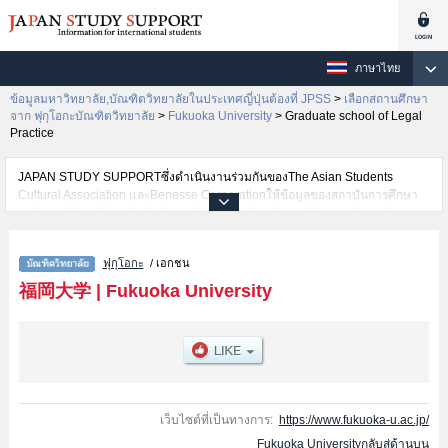
ภาษาไทย
ข้อมูลมหาวิทยาลัย,บัณฑิตวิทยาลัยในประเทศญี่ปุ่นต้องที่ JPSS
>
เลือกสถานศึกษา
จาก ฟุกุโอกะบัณฑิตวิทยาลัย
>
Fukuoka University
>
Graduate school of Legal
Practice
JAPAN STUDY SUPPORTซึ่งดำเนินงานร่วมกันของThe Asian Students
Cultural Association และBenesse Corporationให้ข้อมูลของสถาบันการศึกษา
ระดับมหาวิทยาลัย・บัณฑิตวิทยาลัย・วิทยาลัยระดับอนุปริญญา・วิทยาลัย
อาชีวศึกษากว่า1,300 แห่งที่กำลังเปิดรับสมัครนักศึกษาต่างชาติอยู่ ที่นี่จะให้
ข้อมูลรายละเอียดเกี่ยวกับFukuoka University,ข้อมูลจำเป็นสำหรับนักศึกษาต่าง
ฟุกุโอกะ
/ เอกชน
ชาติเช่นGraduate school of HumanitiesหรือGraduate School of
LawหรือGraduate School of EconomicsหรือGraduate school of
福岡大学
|
Fukuoka University
CommerceหรือGraduate school of ScienceหรือGraduate School of
EngineeringหรือMedical SciencesหรือPharmaceutical SciencesหรือSports
and Health ScienceหรือGraduate school of Legal Practice เป็นต้น,ข้อมูลของ
แต่ละสาขาวิจัย,ข้อมูลการสอบคัดเลือกเข้าศึกษาเช่นจำนวนคนที่รับสมัครหรือ
จำนวนคนที่ผ่านการสอบคัดเลือกเป็นต้น,แนะนำสถานที่,การเดินทางเป็นต้นไว้
ด้วยดังนั้นขอเชิญใช้บริการค้นหาข้อมูลตามอัธยาศัย
เว็บไซต์ที่เป็นทางการ:
https://www.fukuoka-u.ac.jp/
Fukuoka Universityกลับสู่ด้านบน