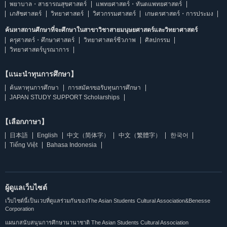
พยาบาล・สาธารณสุขศาสตร์
แพทยศาสตร์・ทันตแพทยศาสตร์
เภสัชศาสตร์
วิทยาศาสตร์
วิศวกรรมศาสตร์
เกษตรศาสตร์・การประมง
ค้นหาสถานศึกษาที่จะศึกษาในสาขาวิชาสายมนุษยศาสตร์และวิทยาศาสตร์
ครุศาสตร์・ศึกษาศาสตร์
วิทยาศาสตร์ชีวภาพ
ศิลปกรรม
วิทยาศาสตร์บูรณาการ
【แนะนำทุนการศึกษา】
ค้นหาทุนการศึกษา
การสมัครขอรับทุนการศึกษา
JAPAN STUDY SUPPORT Scholarships
【เลือกภาษา】
日本語
English
中文（简体字）
中文（繁體字）
한국어
Tiếng Việt
Bahasa Indonesia
ผู้ดูแลเว็บไซต์
เว็บไซต์นี้เป็นเวบที่ดูแลร่วมกันของThe Asian Students Cultural Association&Benesse
Corporation
แผนกสนับสนุนการศึกษานานาชาติ The Asian Students Cultural Association