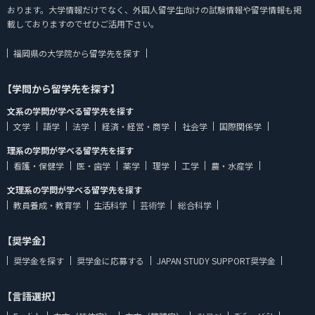
おります。大学情報だけでなく、外国人留学生向けの試験情報や留学情報も掲
載しておりますのでぜひご活用下さい。
福岡県の大学院から留学先を探す
【学問から留学先を探す】
文系の学問が学べる留学先を探す
文学
語学
法学
経済・経営・商学
社会学
国際関係学
理系の学問が学べる留学先を探す
看護・保健学
医・歯学
薬学
理学
工学
農・水産学
文理系の学問が学べる留学先を探す
教員養成・教育学
生活科学
芸術学
総合科学
【奨学金】
奨学金を探す
奨学金に応募する
JAPAN STUDY SUPPORT奨学金
【言語選択】