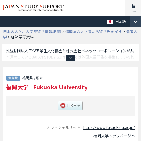
日本語
日本の大学、大学院留学情報JPSS
>
福岡県の大学院から留学先を探す
>
福岡大
学
>
経済学研究科
公益財団法人アジア学生文化協会と株式会社ベネッセコーポレーションが共
同運営しているJAPAN STUDY SUPPORTでは外国人留学生を募集している約
1,300校の大学・大学院・短大・専門学校情報を掲載しています。
こちらでは福岡大学に関する詳細情報を記載しており、人文科学研究科や法
学研究科や経済学研究科や商学研究科や理学研究科や工学研究科や医学研究
福岡県
/ 私立
科や薬学研究科やスポーツ健康科学研究科や法曹実務研究科等、研究科別情
福岡大学
|
Fukuoka University
報や、募集定員や合格者数など入試情報、施設案内、アクセスなど外国人留
学生に必要な情報を掲載しているので是非ご利用ください。
オフィシャルサイト:
https://www.fukuoka-u.ac.jp/
福岡大学トップページへ