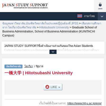
ภาษาไทย
ข้อมูลมหาวิทยาลัย,บัณฑิตวิทยาลัยในประเทศญี่ปุ่นต้องที่ JPSS
>
เลือกสถานศึกษา
จาก โตเกียวบัณฑิตวิทยาลัย
>
Hitotsubashi University
>
Graduate School of
Business Administration, School of Business Administration (KUNITACHI
Campus)
JAPAN STUDY SUPPORTซึ่งดำเนินงานร่วมกันของThe Asian Students
Cultural Association และBenesse Corporationให้ข้อมูลของสถาบันการศึกษา
ระดับมหาวิทยาลัย・บัณฑิตวิทยาลัย・วิทยาลัยระดับอนุปริญญา・วิทยาลัย
อาชีวศึกษากว่า1,300 แห่งที่กำลังเปิดรับสมัครนักศึกษาต่างชาติอยู่ ที่นี่จะให้
ข้อมูลรายละเอียดเกี่ยวกับHitotsubashi University,ข้อมูลจำเป็นสำหรับนักศึกษา
โตเกียว
/ รัฐบาล
ต่างชาติเช่นGraduate School of LawหรือSocial SciencesหรือGraduate
School of EconomicsหรือGraduate School of Business Administration,
一橋大学
|
Hitotsubashi University
School of Business Administration (KUNITACHI Campus)หรือGraduate
School of Language and SocietyหรือHitotsubashi University Business
School, School of International Corporate StrategyหรือGraduate School of
International and Public PolicyหรือGraduate School of Social Data Science
เป็นต้น,ข้อมูลของแต่ละสาขาวิจัย,ข้อมูลการสอบคัดเลือกเข้าศึกษาเช่นจำนวนคน
ที่รับสมัครหรือจำนวนคนที่ผ่านการสอบคัดเลือกเป็นต้น,แนะนำสถานที่,การเดิน
ทางเป็นต้นไว้ด้วยดังนั้นขอเชิญใช้บริการค้นหาข้อมูลตามอัธยาศัย
เว็บไซต์ที่เป็นทางการ:
https://www.hit-u.ac.jp/eng/