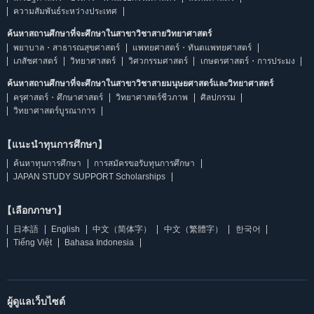
ความสัมพันธ์ระหว่างประเทศ
ค้นหาสถานศึกษาที่จะศึกษาในสาขาวิชาสายวิทยาศาสตร์
พยาบาล・สาธารณสุขศาสตร์
แพทยศาสตร์・ทันตแพทยศาสตร์
เภสัชศาสตร์
วิทยาศาสตร์
วิศวกรรมศาสตร์
เกษตรศาสตร์・การประมง
ค้นหาสถานศึกษาที่จะศึกษาในสาขาวิชาสายมนุษยศาสตร์และวิทยาศาสตร์
ครุศาสตร์・ศึกษาศาสตร์
วิทยาศาสตร์ชีวภาพ
ศิลปกรรม
วิทยาศาสตร์บูรณาการ
【แนะนำทุนการศึกษา】
ค้นหาทุนการศึกษา
การสมัครขอรับทุนการศึกษา
JAPAN STUDY SUPPORT Scholarships
【เลือกภาษา】
日本語
English
中文（简体字）
中文（繁體字）
한국어
Tiếng Việt
Bahasa Indonesia
ผู้ดูแลเว็บไซต์